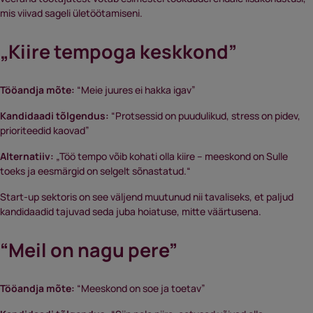
mis viivad sageli ületöötamiseni.
„Kiire tempoga keskkond”
Tööandja mõte:
“Meie juures ei hakka igav”
Kandidaadi tõlgendus:
“Protsessid on puudulikud, stress on pidev,
prioriteedid kaovad”
Alternatiiv:
„Töö tempo võib kohati olla kiire – meeskond on Sulle
toeks ja eesmärgid on selgelt sõnastatud.“
Start-up sektoris on see väljend muutunud nii tavaliseks, et paljud
kandidaadid tajuvad seda juba hoiatuse, mitte väärtusena.
“Meil on nagu pere”
Tööandja mõte:
“Meeskond on soe ja toetav”