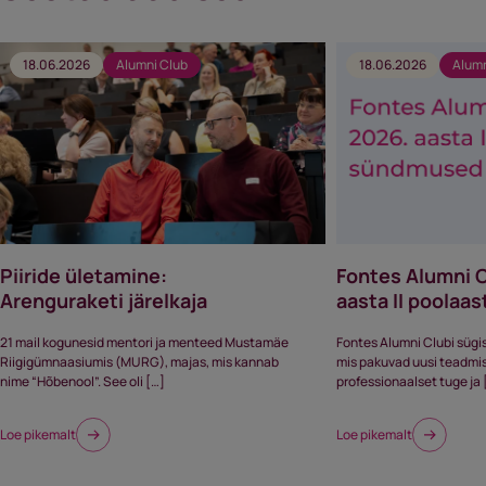
18.06.2026
Alumni Club
18.06.2026
Alumn
Piiride ületamine:
Fontes Alumni 
Arenguraketi järelkaja
aasta II poola
21 mail kogunesid mentori ja menteed Mustamäe
Fontes Alumni Clubi sügi
Riigigümnaasiumis (MURG), majas, mis kannab
mis pakuvad uusi teadmisi,
nime “Hõbenool”. See oli […]
professionaalset tuge ja 
Loe pikemalt
Loe pikemalt