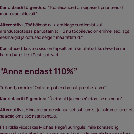
Kandidaadi tõlgendus:
“Tööülesanded on segased, prioriteedid
muutuvad pidevalt”
Alternatiiv:
„Töö hõlmab nii klientidega suhtlemist kui
arendusprotsessi panustamist – Sinu tööpäevad on eriilmelised, aga
eesmärgid ja ootused selgelt määratletud.“
Kuulutused, kus töö sisu on täpselt lahti kirjutatud, köidavad enim
kandidaate, kes tõesti sobivad.
“Anna endast 110%”
Tööandja mõte:
“Ootame pühendumust ja entusiasmi”
Kandidaadi tõlgendus:
“Ületunnid ja eneseületamine on norm”
Alternatiiv:
„Hindame professionaalset suhtumist ja pakume tuge, et
saaksid oma töö hästi tehtud.“
FT artiklis viidatakse Michael Page’i uuringule, mille kohaselt ligi
veerand töötajatest võtab esimestel töökuudel endale lisakohustusi,