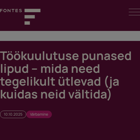
Skip
to
content
Fontes
Töökuulutuse punased
lipud – mida need
tegelikult ütlevad (ja
kuidas neid vältida)
10.10.2025
Värbamine