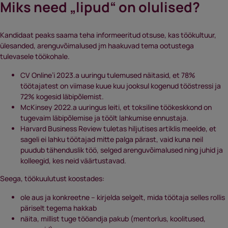
Miks need „lipud“ on olulised?
Kandidaat peaks saama teha informeeritud otsuse, kas töökultuur,
ülesanded, arenguvõimalused jm haakuvad tema ootustega
tulevasele töökohale.
CV Online’i 2023.a uuringu tulemused näitasid, et 78%
töötajatest on viimase kuue kuu jooksul kogenud tööstressi ja
72% kogesid läbipõlemist.
McKinsey 2022.a uuringus leiti, et toksiline töökeskkond on
tugevaim läbipõlemise ja töölt lahkumise ennustaja.
Harvard Business Review tuletas hiljutises artiklis meelde, et
sageli ei lahku töötajad mitte palga pärast, vaid kuna neil
puudub tähenduslik töö, selged arenguvõimalused ning juhid ja
kolleegid, kes neid väärtustavad.
Seega, töökuulutust koostades:
ole aus ja konkreetne – kirjelda selgelt, mida töötaja selles rollis
päriselt tegema hakkab
näita, millist tuge tööandja pakub (mentorlus, koolitused,