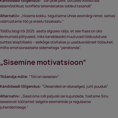
Kandidaadi tõlgendus:
“Siin pole piire, ootused võivad olla
ebamõistlikud, konflikte lahendatakse isiklikul tasandil”
Alternatiiv
: „Hoiame kokku, tegutseme ühise eesmärgi nimel, samas
väärtustame töö ja eraelu tasakaalu.“
TööElu blogi tõi 2025. aasta alguses välja, et see fraas on üks
levinumaid põhjuseid, miks kandidaadid muutuvad töökuulutuse
suhtes skeptiliseks – eelkõige otsitakse ju usaldusväärset töösuhet,
mitte emotsionaalsete sidemetega “perekonda”.
„Sisemine motivatsioon“
Tööandja mõte:
“Töö on iseseisev”
Kandidaadi tõlgendus:
“Ülesanded on ebaselged, juht puudub”
Alternatiiv:
„Saad oma rolli paljuski ise kujundada, toetame Sinu
iseseisvat töötamist selgete eesmärkide ja regulaarse
juhendamisega.“