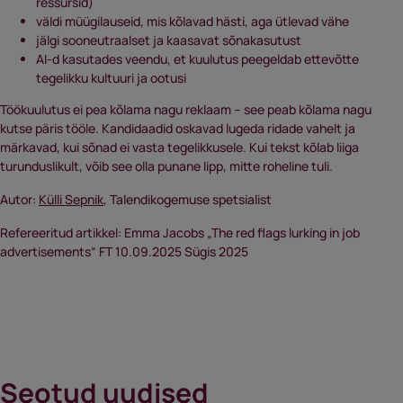
ressursid)
väldi müügilauseid, mis kõlavad hästi, aga ütlevad vähe
jälgi sooneutraalset ja kaasavat sõnakasutust
AI-d kasutades veendu, et kuulutus peegeldab ettevõtte
tegelikku kultuuri ja ootusi
Töökuulutus ei pea kõlama nagu reklaam – see peab kõlama nagu
kutse päris tööle. Kandidaadid oskavad lugeda ridade vahelt ja
märkavad, kui sõnad ei vasta tegelikkusele. Kui tekst kõlab liiga
turunduslikult, võib see olla punane lipp, mitte roheline tuli.
Autor:
Külli Sepnik
, Talendikogemuse spetsialist
Refereeritud artikkel: Emma Jacobs „The red flags lurking in job
advertisements“ FT 10.09.2025 Sügis 2025
Seotud uudised