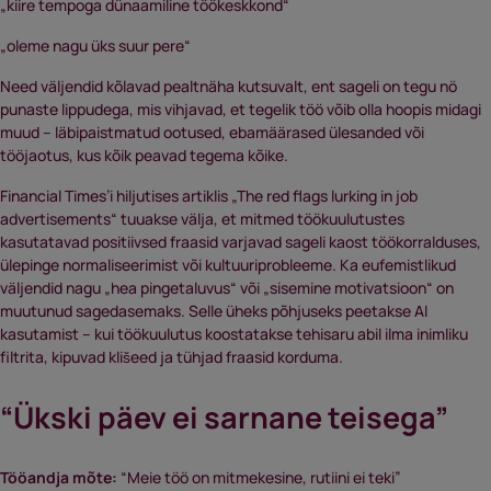
„kiire tempoga dünaamiline töökeskkond“
„oleme nagu üks suur pere“
Need väljendid kõlavad pealtnäha kutsuvalt, ent sageli on tegu nö
punaste lippudega, mis vihjavad, et tegelik töö võib olla hoopis midagi
muud – läbipaistmatud ootused, ebamäärased ülesanded või
tööjaotus, kus kõik peavad tegema kõike.
Financial Times’i hiljutises artiklis „The red flags lurking in job
advertisements“ tuuakse välja, et mitmed töökuulutustes
kasutatavad positiivsed fraasid varjavad sageli kaost töökorralduses,
ülepinge normaliseerimist või kultuuriprobleeme. Ka eufemistlikud
väljendid nagu „hea pingetaluvus“ või „sisemine motivatsioon“ on
muutunud sagedasemaks. Selle üheks põhjuseks peetakse AI
kasutamist – kui töökuulutus koostatakse tehisaru abil ilma inimliku
filtrita, kipuvad klišeed ja tühjad fraasid korduma.
“Ükski päev ei sarnane teisega”
Tööandja mõte:
“Meie töö on mitmekesine, rutiini ei teki”