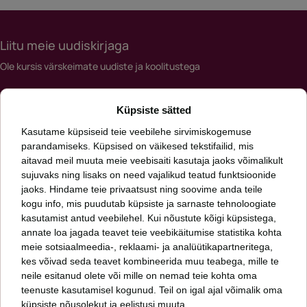
Liitu meie uudiskirjaga
Ole kursis värskeimate uudiste ja koolitustega
Meiliaadress
Küpsiste sätted
*
Kasutame küpsiseid teie veebilehe sirvimiskogemuse
parandamiseks. Küpsised on väikesed tekstifailid, mis
aitavad meil muuta meie veebisaiti kasutaja jaoks võimalikult
Päringut saates nõustud meie
privaatsuspoliitikaga
sujuvaks ning lisaks on need vajalikud teatud funktsioonide
jaoks. Hindame teie privaatsust ning soovime anda teile
kogu info, mis puudutab küpsiste ja sarnaste tehnoloogiate
Oleme talentide leidmise ja arendamise ning inimkapitali uurimise ettevõte.
Aitame kasvada sinul ja sinu organisatsioonil. Meid huvitab, kuidas läheb sinu
kasutamist antud veebilehel. Kui nõustute kõigi küpsistega,
inimestel ja mis seisus on sinu organisatsioon.
annate loa jagada teavet teie veebikäitumise statistika kohta
meie sotsiaalmeedia-, reklaami- ja analüütikapartneritega,
kes võivad seda teavet kombineerida muu teabega, mille te
Fontes PMP OÜ
neile esitanud olete või mille on nemad teie kohta oma
+372 6 277 077
teenuste kasutamisel kogunud. Teil on igal ajal võimalik oma
info@fontes.ee
küpsiste nõusolekut ja eelistusi muuta.