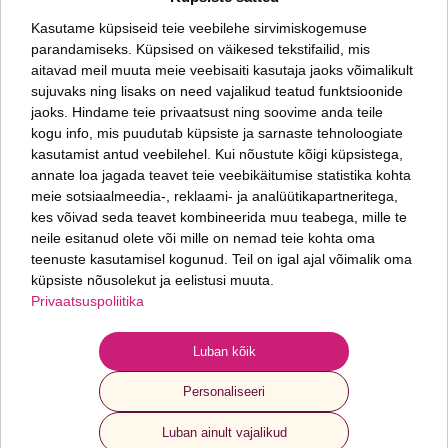
*
Kasutame küpsiseid teie veebilehe sirvimiskogemuse
parandamiseks. Küpsised on väikesed tekstifailid, mis
aitavad meil muuta meie veebisaiti kasutaja jaoks võimalikult
Päringut saates nõustud meie
privaatsuspoliitikaga
sujuvaks ning lisaks on need vajalikud teatud funktsioonide
jaoks. Hindame teie privaatsust ning soovime anda teile
kogu info, mis puudutab küpsiste ja sarnaste tehnoloogiate
Oleme talentide leidmise ja arendamise ning inimkapitali uurimise ettevõte.
Aitame kasvada sinul ja sinu organisatsioonil. Meid huvitab, kuidas läheb sinu
kasutamist antud veebilehel. Kui nõustute kõigi küpsistega,
inimestel ja mis seisus on sinu organisatsioon.
annate loa jagada teavet teie veebikäitumise statistika kohta
meie sotsiaalmeedia-, reklaami- ja analüütikapartneritega,
kes võivad seda teavet kombineerida muu teabega, mille te
Fontes PMP OÜ
neile esitanud olete või mille on nemad teie kohta oma
+372 6 277 077
teenuste kasutamisel kogunud. Teil on igal ajal võimalik oma
info@fontes.ee
küpsiste nõusolekut ja eelistusi muuta.
Privaatsuspoliitika
Sepapaja 6
11415 Tallinn
ESTONIA
Luban kõik
Personaliseeri
© 2024 Fontes. Kõik õigused kaitstud
Privaatsuspoliitika ja AI kasutamine
Luban ainult vajalikud