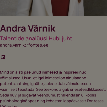
Andra Värnik
Talentide analüüsi Hubi juht
andra.varnik@fontes.ee
Mind on alati paelunud inimesed ja inspireerinud
võimalused. Usun, et igal inimesel on ainulaadne
potentsiaal ning igaühe jaoks leidub võimalus seda
vääriliselt teostada. See teekond algab eneseteadlikkusest.
Seda huvi ja sügavat veendumust rakendasin ülikoolis
psühholoogiaõppes ning kehastan igapäevaselt Fonteses
töötades.