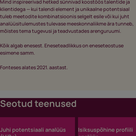
Mind inspireerivad hetked sünnivad koostöös talentide ja
klientidega — kui talendi element ja unikaalne potentsiaal
tuleb meetodite kombinatsioonis selgelt esile või kui juht
analüüsitulemustes tulevase meeskonnaliikme ära tunneb,
mõistes tema tugevusi ja teadvustades arenguruumi.
Kõik algab enesest. Eneseteadlikkus on eneseteostuse
esimene samm.
Fonteses alates 2021. aastast.
Seotud teenused
Juhi potentsiaali analüüs
Isiksuspõhine profiili