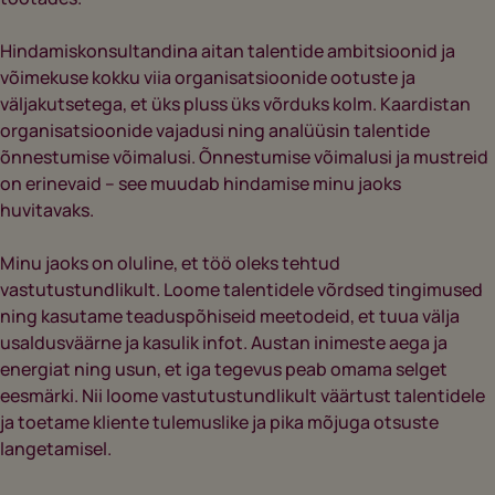
Hindamiskonsultandina aitan talentide ambitsioonid ja
võimekuse kokku viia organisatsioonide ootuste ja
väljakutsetega, et üks pluss üks võrduks kolm. Kaardistan
organisatsioonide vajadusi ning analüüsin talentide
õnnestumise võimalusi. Õnnestumise võimalusi ja mustreid
on erinevaid – see muudab hindamise minu jaoks
huvitavaks.
Minu jaoks on oluline, et töö oleks tehtud
vastutustundlikult. Loome talentidele võrdsed tingimused
ning kasutame teaduspõhiseid meetodeid, et tuua välja
usaldusväärne ja kasulik infot. Austan inimeste aega ja
energiat ning usun, et iga tegevus peab omama selget
eesmärki. Nii loome vastutustundlikult väärtust talentidele
ja toetame kliente tulemuslike ja pika mõjuga otsuste
langetamisel.