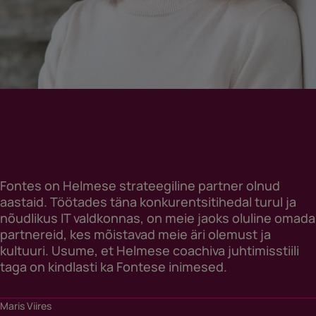
Fontes on Helmese strateegiline partner olnud
aastaid. Töötades täna konkurentsitihedal turul ja
nõudlikus IT valdkonnas, on meie jaoks oluline omada
partnereid, kes mõistavad meie äri olemust ja
kultuuri. Usume, et Helmese coachiva juhtimisstiili
taga on kindlasti ka Fontese inimesed.
Maris Viires