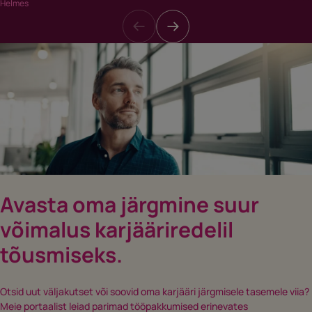
Helmes
Avasta oma järgmine suur
võimalus karjääriredelil
tõusmiseks.
Otsid uut väljakutset või soovid oma karjääri järgmisele tasemele viia?
Meie portaalist leiad parimad tööpakkumised erinevates