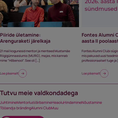
Piiride ületamine:
Fontes Alumni 
Arenguraketi järelkaja
aasta II poola
21 mail kogunesid mentori ja menteed Mustamäe
Fontes Alumni Clubi sügi
Riigigümnaasiumis (MURG), majas, mis kannab
mis pakuvad uusi teadmisi,
nime “Hõbenool”. See oli […]
professionaalset tuge ja 
Loe pikemalt
Loe pikemalt
Tutvu meie valdkondadega
Juhtimine
Mentorlus
Värbamine
Heaolu
Hindamine
Nõustamine
Tööandja bränding
Alumni Club
Muu