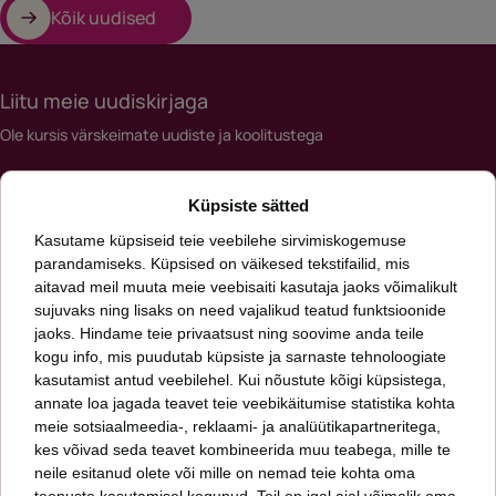
Kõik uudised
Liitu meie uudiskirjaga
Ole kursis värskeimate uudiste ja koolitustega
Meiliaadress
Küpsiste sätted
*
Kasutame küpsiseid teie veebilehe sirvimiskogemuse
parandamiseks. Küpsised on väikesed tekstifailid, mis
aitavad meil muuta meie veebisaiti kasutaja jaoks võimalikult
Päringut saates nõustud meie
privaatsuspoliitikaga
sujuvaks ning lisaks on need vajalikud teatud funktsioonide
jaoks. Hindame teie privaatsust ning soovime anda teile
kogu info, mis puudutab küpsiste ja sarnaste tehnoloogiate
Oleme talentide leidmise ja arendamise ning inimkapitali uurimise ettevõte.
Aitame kasvada sinul ja sinu organisatsioonil. Meid huvitab, kuidas läheb sinu
kasutamist antud veebilehel. Kui nõustute kõigi küpsistega,
inimestel ja mis seisus on sinu organisatsioon.
annate loa jagada teavet teie veebikäitumise statistika kohta
meie sotsiaalmeedia-, reklaami- ja analüütikapartneritega,
kes võivad seda teavet kombineerida muu teabega, mille te
Fontes PMP OÜ
neile esitanud olete või mille on nemad teie kohta oma