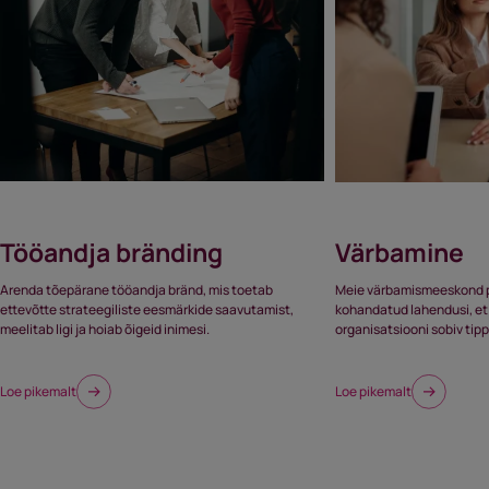
Tööandja bränding
Värbamine
Arenda tõepärane tööandja bränd, mis toetab
Meie värbamismeeskond p
ettevõtte strateegiliste eesmärkide saavutamist,
kohandatud lahendusi, et 
meelitab ligi ja hoiab õigeid inimesi.
organisatsiooni sobiv tipp
Loe pikemalt
Loe pikemalt