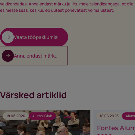
valdkondades. Anna endast märku ja liitu meie talendipangaga, et olla
esimeste seas, kes kuuleb uutest põnevatest võimalustest.
Vaata tööpakkumisi
Anna endast märku
Värsked artiklid
18.06.2026
Alumni Club
18.06.2026
Alumn