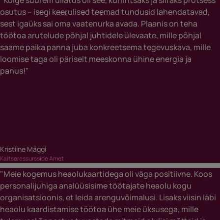
osutus – isegi keerulised teemad tundusid lahendatavad,
sest igaüks sai oma vaatenurka avada. Plaanis on teha
töötoa arutelude põhjal juhtidele ülevaate, mille põhjal
saame paika panna juba konkreetsema tegevuskava, mille
loomise taga oli päriselt meeskonna ühine energia ja
panus!"
Kristiine Mäggi
Kaitseressursside Amet
"Meie kogemus heaolukaartidega oli väga positiivne. Koos
personalijuhiga analüüsisime töötajate heaolu kogu
organisatsioonis, et leida arenguvõimalusi. Lisaks viisin läbi
heaolu kaardistamise töötoa ühe meie üksusega, mille