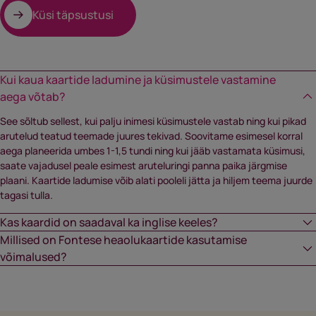
Küsi täpsustusi
Kui kaua kaartide ladumine ja küsimustele vastamine
aega võtab?
See sõltub sellest, kui palju inimesi küsimustele vastab ning kui pikad
arutelud teatud teemade juures tekivad. Soovitame esimesel korral
aega planeerida umbes 1-1,5 tundi ning kui jääb vastamata küsimusi,
saate vajadusel peale esimest aruteluringi panna paika järgmise
plaani. Kaartide ladumise võib alati pooleli jätta ja hiljem teema juurde
tagasi tulla.
Kas kaardid on saadaval ka inglise keeles?
Millised on Fontese heaolukaartide kasutamise
Heaolu kaardid on saadaval ka inglise keeles.
võimalused?
Fontese heaolukaardid on mitmekülgne tööriist, mida saab kasutada
erinevates olukordades. Individuaalsed vestlused töötajaga (kaartide
abil saab struktureerida üks-ühele vestlusi, et kaardistada töötaja