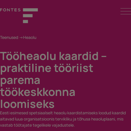
Skip
to
content
Fontes
Teenused ->
Heaolu
Tööheaolu kaardid –
praktiline tööriist
parema
töökeskkonna
loomiseks
Eesti esimesed spetsiaalselt heaolu kaardistamiseks loodud kaardid
aitavad luua organisatsioonis tervikliku ja tõhusa heaoluplaani, mis
vastab töötajate tegelikele vajadustele.