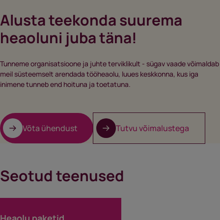
heaolu ja arengu vajadused). Arengustrateegia arutelud (kaardid
Alusta teekonda suurema
sobivad suuremate töötajagruppidega töötamiseks, kasutades mitut
kaardipakki korraga, et luua terviklik ülevaade organisatsiooni
heaoluni juba täna!
heaolust). Fookusgrupi meetod (kaartide abil saab viia läbi sihipäraseid
arutelusid konkreetsete heaolu teemade üle, kaasates erinevaid
töötajate gruppe). Iseseisev kasutamine või konsultandi tugi
Tunneme organisatsioone ja juhte terviklikult - sügav vaade võimaldab
(kaardiladumise protsessi saab teha ise või Fontese konsultandi
meil süsteemselt arendada tööheaolu, luues keskkonna, kus iga
juhendamisel).
inimene tunneb end hoituna ja toetatuna.
Võta ühendust
Tutvu võimalustega
Seotud teenused
Heaolu paketid