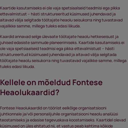
Kaartide kasutamiseks ei ole vaja spetsiaalseid teadmisi ega pikka
ettevalmistust – hästi struktureeritud küsimused juhendavad ja
aitavad välja selgitada töötajate heaolu seisukorra ning tuvastavad
vajalikke samme, millega tuleks edasi liikuda.
Kaardid annavad selge ülevaate töötajate heaolu hetkeseisust ja
juhised edasiste sammude planeerimiseks. Kaartide kasutamiseks ei
ole vaja spetsiaalseid teadmisi ega pikka ettevalmistust – hästi
struktureeritud küsimused juhendavad ja aitavad välja selgitada
töötajate heaolu seisukorra ning tuvastavad vajalikke samme, millega
tuleks edasi liikuda.
Kellele on mõeldud Fontese
Heaolukaardid?
Fontese Heaolukaardid on tööriist eelkõige organisatsiooni
juhtkonnale ja/või personalijuhile organisatsiooni heaolu analüüsi
teostamiseks ja edasise tegevuskava koostamiseks. Kaartidel olevad
küsimused on üles ehitatud nii, et vastus peab kehtima kõikide