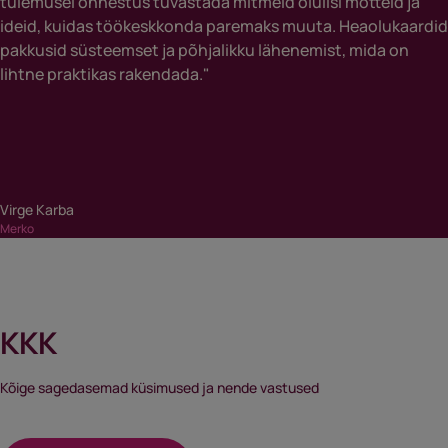
tulemusel õnnestus tuvastada mitmeid olulisi mõtteid ja
ideid, kuidas töökeskkonda paremaks muuta. Heaolukaardid
pakkusid süsteemset ja põhjalikku lähenemist, mida on
lihtne praktikas rakendada."
Virge Karba
Merko
KKK
Kõige sagedasemad küsimused ja nende vastused