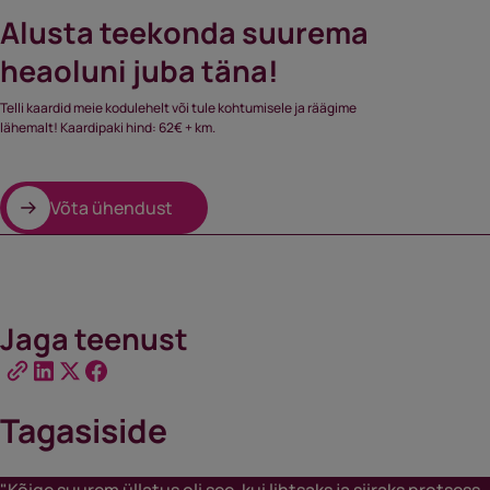
Alusta teekonda suurema
heaoluni juba täna!
Telli kaardid meie kodulehelt või tule kohtumisele ja räägime
lähemalt! Kaardipaki hind: 62€ + km.
Võta ühendust
Jaga teenust
Tagasiside
"Kõige suurem üllatus oli see, kui lihtsaks ja siiraks protsess