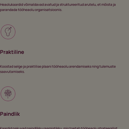
Heaolukaardid võimaldavad avatud ja struktureeritud arutelu, et mõista ja
parandada tööheaolu organisatsioonis.
Praktiline
Koostad selge ja praktilise plaani tööheaolu arendamiseks ning tulemuste
saavutamiseks.
Paindlik
Kaardid pakuvad paindlikku raamistikku, mis toetab tööheaolu strateegilist