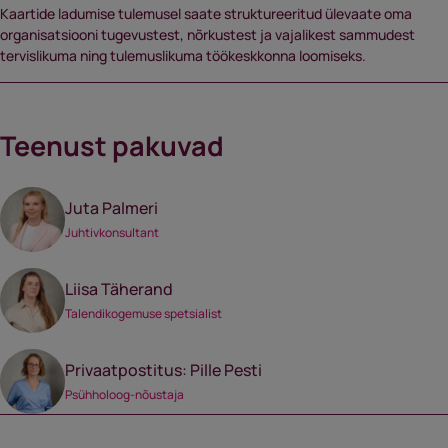
Kaartide ladumise tulemusel saate struktureeritud ülevaate oma
organisatsiooni tugevustest, nõrkustest ja vajalikest sammudest
tervislikuma ning tulemuslikuma töökeskkonna loomiseks.
Teenust pakuvad
Juta Palmeri
Juhtivkonsultant
Liisa Täherand
Talendikogemuse spetsialist
Privaatpostitus: Pille Pesti
Psühholoog-nõustaja