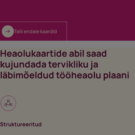
Telli endale kaardid
Heaolukaartide abil saad
kujundada tervikliku ja
läbimõeldud tööheaolu plaani
Struktureeritud