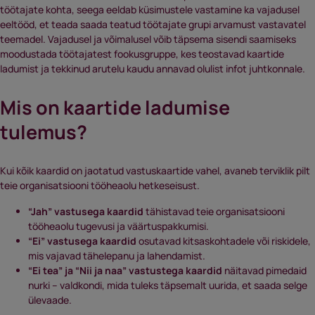
töötajate kohta, seega eeldab küsimustele vastamine ka vajadusel
eeltööd, et teada saada teatud töötajate grupi arvamust vastavatel
teemadel. Vajadusel ja võimalusel võib täpsema sisendi saamiseks
moodustada töötajatest fookusgruppe, kes teostavad kaartide
ladumist ja tekkinud arutelu kaudu annavad olulist infot juhtkonnale.
Mis on kaartide ladumise
tulemus?
Kui kõik kaardid on jaotatud vastuskaartide vahel, avaneb terviklik pilt
teie organisatsiooni tööheaolu hetkeseisust.
“Jah” vastusega kaardid
tähistavad teie organisatsiooni
tööheaolu tugevusi ja väärtuspakkumisi.
“Ei” vastusega kaardid
osutavad kitsaskohtadele või riskidele,
mis vajavad tähelepanu ja lahendamist.
“Ei tea” ja “Nii ja naa” vastustega kaardid
näitavad pimedaid
nurki – valdkondi, mida tuleks täpsemalt uurida, et saada selge
ülevaade.