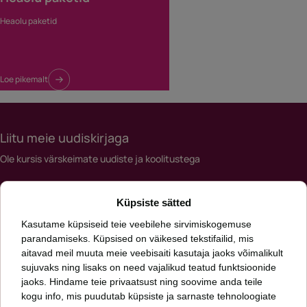
Heaolu paketid
Loe pikemalt
Liitu meie uudiskirjaga
Ole kursis värskeimate uudiste ja koolitustega
Meiliaadress
Küpsiste sätted
*
Kasutame küpsiseid teie veebilehe sirvimiskogemuse
parandamiseks. Küpsised on väikesed tekstifailid, mis
aitavad meil muuta meie veebisaiti kasutaja jaoks võimalikult
Päringut saates nõustud meie
privaatsuspoliitikaga
sujuvaks ning lisaks on need vajalikud teatud funktsioonide
jaoks. Hindame teie privaatsust ning soovime anda teile
kogu info, mis puudutab küpsiste ja sarnaste tehnoloogiate
Oleme talentide leidmise ja arendamise ning inimkapitali uurimise ettevõte.