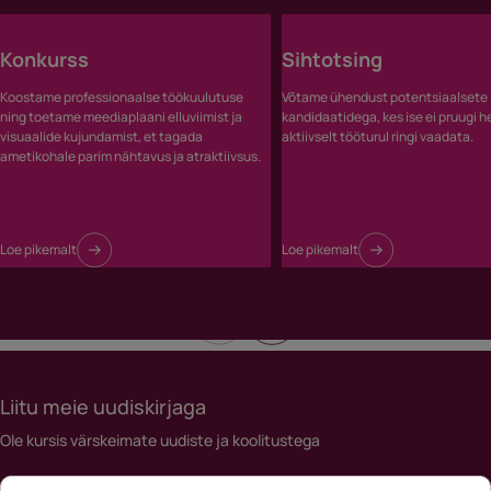
Konkurss
Sihtotsing
Koostame professionaalse töökuulutuse
Võtame ühendust potentsiaalsete
ning toetame meediaplaani elluviimist ja
kandidaatidega, kes ise ei pruugi h
visuaalide kujundamist, et tagada
aktiivselt tööturul ringi vaadata.
ametikohale parim nähtavus ja atraktiivsus.
Loe pikemalt
Loe pikemalt
Liitu meie uudiskirjaga
Ole kursis värskeimate uudiste ja koolitustega