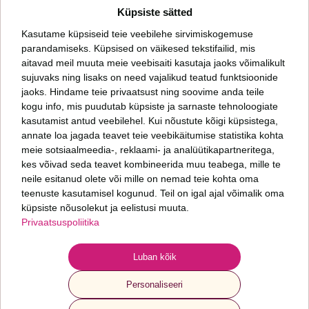
Meiliaadress
Küpsiste sätted
*
Kasutame küpsiseid teie veebilehe sirvimiskogemuse
parandamiseks. Küpsised on väikesed tekstifailid, mis
aitavad meil muuta meie veebisaiti kasutaja jaoks võimalikult
Päringut saates nõustud meie
privaatsuspoliitikaga
sujuvaks ning lisaks on need vajalikud teatud funktsioonide
jaoks. Hindame teie privaatsust ning soovime anda teile
kogu info, mis puudutab küpsiste ja sarnaste tehnoloogiate
Oleme talentide leidmise ja arendamise ning inimkapitali uurimise ettevõte.
Aitame kasvada sinul ja sinu organisatsioonil. Meid huvitab, kuidas läheb sinu
kasutamist antud veebilehel. Kui nõustute kõigi küpsistega,
inimestel ja mis seisus on sinu organisatsioon.
annate loa jagada teavet teie veebikäitumise statistika kohta
meie sotsiaalmeedia-, reklaami- ja analüütikapartneritega,
kes võivad seda teavet kombineerida muu teabega, mille te
Fontes PMP OÜ
neile esitanud olete või mille on nemad teie kohta oma
+372 6 277 077
teenuste kasutamisel kogunud. Teil on igal ajal võimalik oma
info@fontes.ee
küpsiste nõusolekut ja eelistusi muuta.
Privaatsuspoliitika
Sepapaja 6
11415 Tallinn
ESTONIA
Luban kõik
Personaliseeri
© 2024 Fontes. Kõik õigused kaitstud
Privaatsuspoliitika ja AI kasutamine