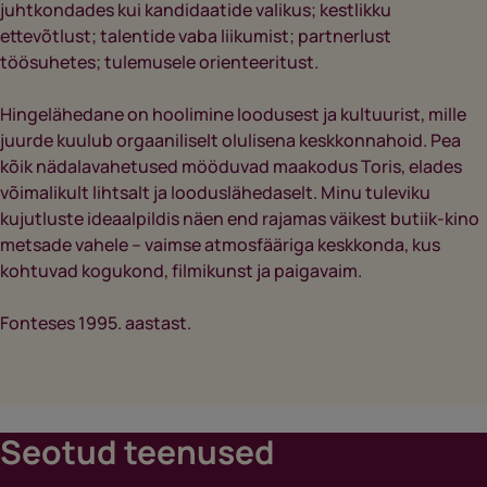
juhtkondades kui kandidaatide valikus; kestlikku
ettevõtlust; talentide vaba liikumist; partnerlust
töösuhetes; tulemusele orienteeritust.
Hingelähedane on hoolimine loodusest ja kultuurist, mille
juurde kuulub orgaaniliselt olulisena keskkonnahoid. Pea
kõik nädalavahetused mööduvad maakodus Toris, elades
võimalikult lihtsalt ja looduslähedaselt. Minu tuleviku
kujutluste ideaalpildis näen end rajamas väikest butiik-kino
metsade vahele – vaimse atmosfääriga keskkonda, kus
kohtuvad kogukond, filmikunst ja paigavaim.
Fonteses 1995. aastast.
Seotud teenused