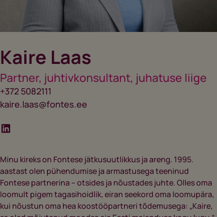
Kaire Laas
Partner, juhtivkonsultant, juhatuse liige
+372 5082111
kaire.laas@fontes.ee
Minu kireks on Fontese jätkusuutlikkus ja areng. 1995.
aastast olen pühendumise ja armastusega teeninud
Fontese partnerina – otsides ja nõustades juhte. Olles oma
loomult pigem tagasihoidlik, eiran seekord oma loomupära,
kui nõustun oma hea koostööpartneri tõdemusega: „Kaire,