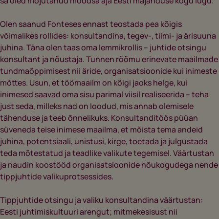
sa oled mõjutanud moodsa aja Eesti majanduse kogu lugu.“
Olen saanud Fonteses ennast teostada pea kõigis
võimalikes rollides: konsultandina, tegev-, tiimi- ja ärisuuna
juhina. Täna olen taas oma lemmikrollis – juhtide otsingu
konsultant ja nõustaja. Tunnen rõõmu erinevate maailmade
tundmaõppimisest nii äride, organisatsioonide kui inimeste
mõttes. Usun, et töömaailm on kõigi jaoks helge, kui
inimesed saavad oma sisu parimal viisil realiseerida – teha
just seda, milleks nad on loodud, mis annab olemisele
tähenduse ja teeb õnnelikuks. Konsultanditöös püüan
süveneda teise inimese maailma, et mõista tema andeid
juhina, potentsiaali, unistusi, kirge, toetada ja julgustada
teda mõtestatud ja teadlike valikute tegemisel. Väärtustan
ja naudin koostööd organisatsioonide nõukogudega nende
tippjuhtide valikuprotsessides.
Tippjuhtide otsingu ja valiku konsultandina väärtustan:
Eesti juhtimiskultuuri arengut; mitmekesisust nii