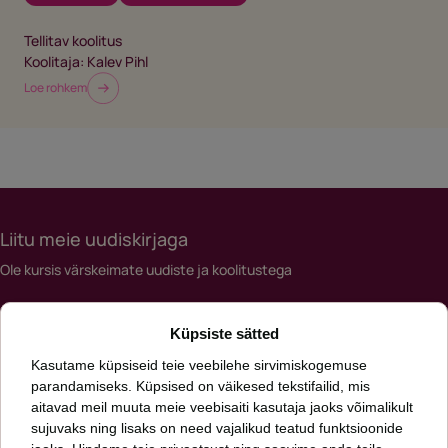
Tellitav koolitus
Koolitaja:
Kalev Pihl
Loe rohkem
Liitu meie uudiskirjaga
Ole kursis värskeimate uudiste ja koolitustega
Meiliaadress
Küpsiste sätted
*
Kasutame küpsiseid teie veebilehe sirvimiskogemuse
parandamiseks. Küpsised on väikesed tekstifailid, mis
aitavad meil muuta meie veebisaiti kasutaja jaoks võimalikult
Päringut saates nõustud meie
privaatsuspoliitikaga
sujuvaks ning lisaks on need vajalikud teatud funktsioonide