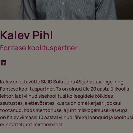
Kalev Pihl
Fontese koolituspartner
Kalev on ettevõtte SK ID Solutions AS juhatuse liige ning
Fontese koolituspartner. Ta on olnud üle 20 aasta ülikoolis
lektor, läbi viinud sisekoolitusi kolleegidele kõikides
asutustes ja ettevõtetes, kus ta on oma karjääri jooksul
töötanud. Koos mentorluse ja juhtimiskogemuse kasvuga
on Kalev viimasel 10 aastal viinud läbi ka loenguid ja koolitusi
erinevatel juhtimisteemadel.