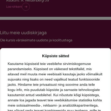
Asukoht: A. Weizenbergi 39
Loe rohkem
Liitu meie uudiskirjaga
Ole kursis värskeimate uudiste ja koolitustega
Meiliaadress
Küpsiste sätted
*
Kasutame küpsiseid teie veebilehe sirvimiskogemuse
parandamiseks. Küpsised on väikesed tekstifailid, mis
aitavad meil muuta meie veebisaiti kasutaja jaoks võimalikult
Päringut saates nõustud meie
privaatsuspoliitikaga
sujuvaks ning lisaks on need vajalikud teatud funktsioonide
jaoks. Hindame teie privaatsust ning soovime anda teile
kogu info, mis puudutab küpsiste ja sarnaste tehnoloogiate
Oleme talentide leidmise ja arendamise ning inimkapitali uurimise ettevõte.
Aitame kasvada sinul ja sinu organisatsioonil. Meid huvitab, kuidas läheb sinu
kasutamist antud veebilehel. Kui nõustute kõigi küpsistega,
inimestel ja mis seisus on sinu organisatsioon.
annate loa jagada teavet teie veebikäitumise statistika kohta
meie sotsiaalmeedia-, reklaami- ja analüütikapartneritega,
kes võivad seda teavet kombineerida muu teabega, mille te