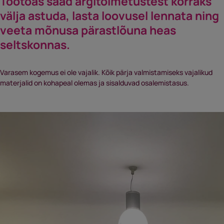
Töötoas saad argitoimetustest korraks
välja astuda, lasta loovusel lennata ning
veeta mõnusa pärastlõuna heas
seltskonnas.
Varasem kogemus ei ole vajalik. Kõik pärja valmistamiseks vajalikud
materjalid on kohapeal olemas ja sisalduvad osalemistasus.