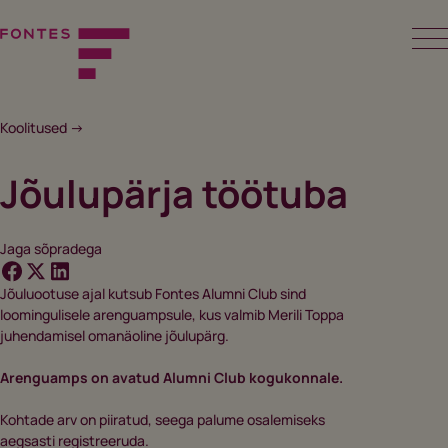
Skip
to
content
Fontes
Koolitused ->
Jõulupärja töötuba
Jaga sõpradega
Jõuluootuse ajal kutsub Fontes Alumni Club sind
loomingulisele arenguampsule, kus valmib Merili Toppa
juhendamisel omanäoline jõulupärg.
Arenguamps on avatud Alumni Club kogukonnale.
Kohtade arv on piiratud, seega palume osalemiseks
aegsasti registreeruda.