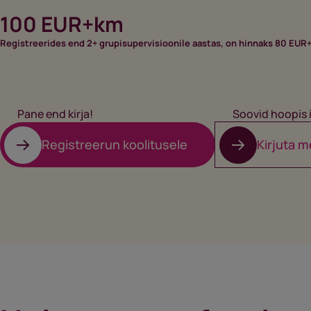
100 EUR+km
Registreerides end 2+ grupisupervisioonile aastas, on hinnaks 80 EUR
Pane end kirja!
Soovid hoopis 
Registreerun koolitusele
Kirjuta m