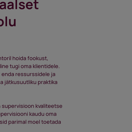
aalset
olu
toril hoida fookust,
ne tugi oma klientidele.
 enda ressurssidele ja
a jätkusuutliku praktika
 supervisioon kvaliteetse
upervisiooni kaudu oma
sid parimal moel toetada