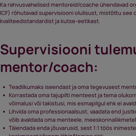
Ka rahvusvahelised mentoreid/coache ühendavad or
ICF) rõhutavad supervisiooni olulisust, mistõttu see
kvaliteedistandardist ja kutse-eetikast.
Supervisiooni tulem
mentor/coach:
Teadlikumaks iseendast ja oma tegevusest mentor
Korrastada oma tajupilti menteest ja tema oluko
võimalusi või takistusi, mis esmapilgul ehk ei aval
Lihvida oma professionaalsust, vaadata end justkui
võib avaldada oma menteele, meeskonnaliikmete
Täiendada enda jõuvarusid, sest 1:1 töös inimest