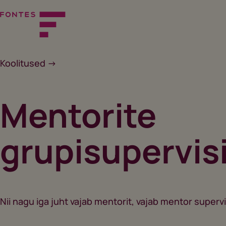
Skip
to
content
Fontes
Koolitused ->
Mentorite
grupisupervis
Nii nagu iga juht vajab mentorit, vajab mentor supervii