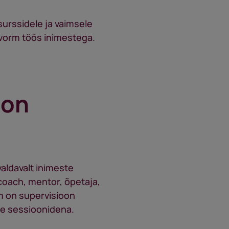
urssidele ja vaimsele
 vorm töös inimestega.
oon
valdavalt inimeste
 coach, mentor, õpetaja,
m on supervisioon
ate sessioonidena.