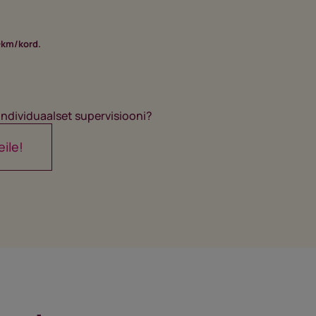
+km/kord.
individuaalset supervisiooni?
eile!