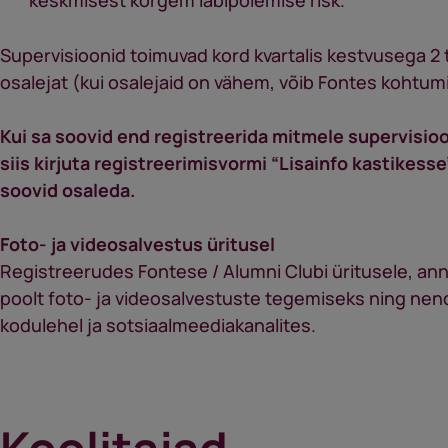
keskmisest kõrgem läbipõlemise risk.
Supervisioonid toimuvad kord kvartalis kestvusega 2 
osalejat (kui osalejaid on vähem, võib Fontes kohtumi
Kui sa soovid end registreerida mitmele supervisio
siis kirjuta registreerimisvormi “Lisainfo kastikesse
soovid osaleda.
Foto- ja videosalvestus üritusel
Registreerudes Fontese / Alumni Clubi üritusele, a
poolt foto- ja videosalvestuste tegemiseks ning ne
kodulehel ja sotsiaalmeediakanalites.