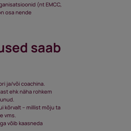
ganisatsioonid (nt EMCC,
 on osa nende
used saab
i ja/või coachina.
rrast ehk näha rohkem
dunud.
 kõrvalt – millist mõju ta
le vms.
ega võib kaasneda