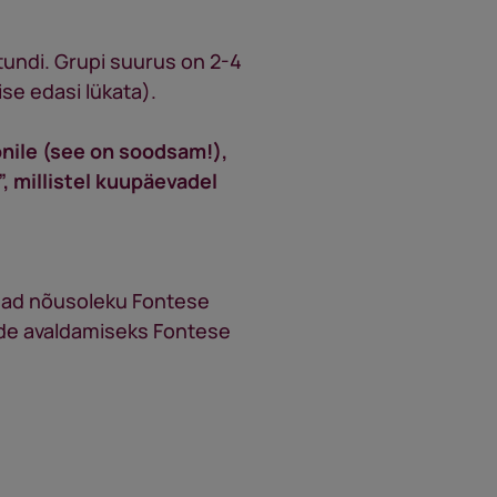
tundi. Grupi suurus on 2-4
se edasi lükata).
onile (see on soodsam!),
”, millistel kuupäevadel
nnad nõusoleku Fontese
nde avaldamiseks Fontese