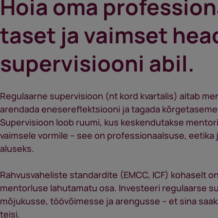
Hoia oma profession
taset ja vaimset hea
supervisiooni abil.
Regulaarne supervisioon (nt kord kvartalis) aitab men
arendada enesereflektsiooni ja tagada kõrgetasemeli
Supervisioon loob ruumi, kus keskendutakse mentori
vaimsele vormile – see on professionaalsuse, eetika j
aluseks.
Rahvusvaheliste standardite (EMCC, ICF) kohaselt on
mentorluse lahutamatu osa. Investeeri regulaarse s
mõjukusse, töövõimesse ja arengusse – et sina saak
teisi.