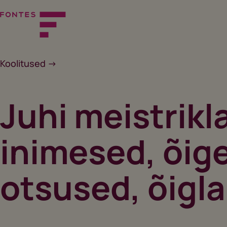
Skip
to
content
Fontes
Koolitused ->
Juhi meistrikl
inimesed, õig
otsused, õigla