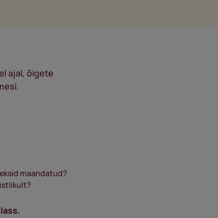
l ajal, õigete
mesi.
 oleksid maandatud?
istlikult?
klass.