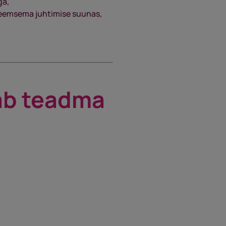
ga,
üsteemsema juhtimise suunas,
eab teadma