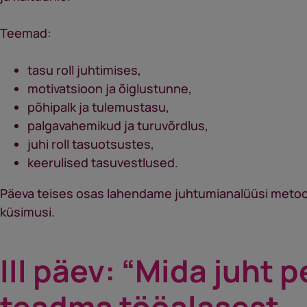
Teemad:
tasu roll juhtimises,
motivatsioon ja õiglustunne,
põhipalk ja tulemustasu,
palgavahemikud ja turuvõrdlus,
juhi roll tasuotsustes,
keerulised tasuvestlused.
Päeva teises osas lahendame juhtumianalüüsi metood
küsimusi.
III päev: “Mida juht 
teadma tööalasest