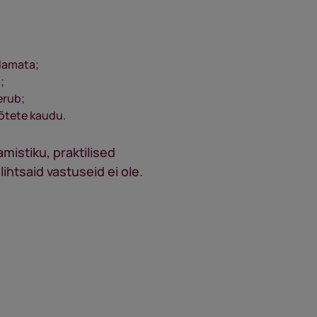
ndamata;
;
erub;
õtete kaudu.
mistiku, praktilised
ihtsaid vastuseid ei ole.