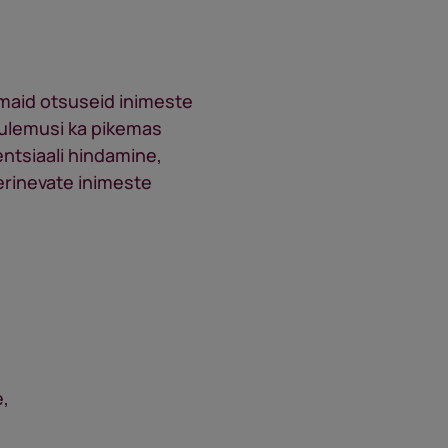
umaid otsuseid inimeste
tulemusi ka pikemas
ntsiaali hindamine,
erinevate inimeste
e,