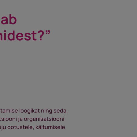
eab
idest?”
tamise loogikat ning seda,
atsiooni ja organisatsiooni
õju ootustele, käitumisele