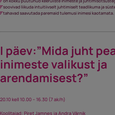
on kokku puutunud keeruliste inimeste ja juhtimisotsuste
soovivad liikuda intuitiivselt juhtimiselt teadlikuma ja s
tahavad saavutada paremaid tulemusi inimesi kaotamata.
I päev:”Mida juht p
inimeste valikust ja
arendamisest?”
20.10 kell 10.00 – 16.30 (7 ak/h)
Koolitajad: Piret Jamnes ja Andra Värnik