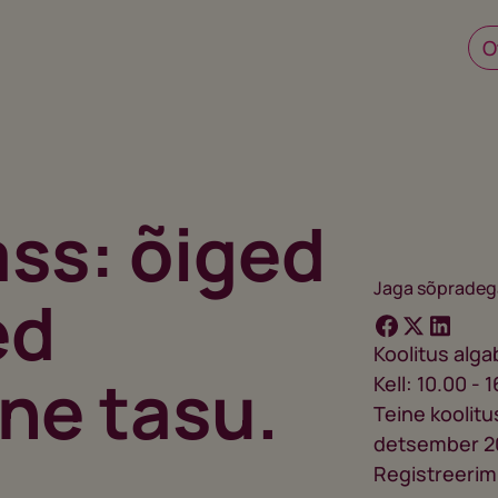
ass: õiged
Jaga sõpradeg
ed
Koolitus alga
ne tasu.
Kell: 10.00 - 
Teine koolitu
detsember 2
Registreerim