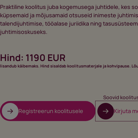
Praktiline koolitus juba kogemusega juhtidele, kes s
küpsemaid ja mõjusamaid otsuseid inimeste juhtimis
talendijuhtimise, tööalase juriidika ning tasusüsteem
juhtimisoskuseks.
Hind: 1190 EUR
lisandub käibemaks. Hind sisaldab koolitusmaterjale ja kohvipause. Lõu
Soovid koolitu
Registreerun koolitusele
Kirjuta m