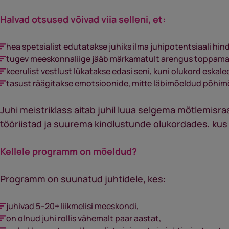
Halvad otsused võivad viia selleni, et:
hea spetsialist edutatakse juhiks ilma juhipotentsiaali hi
tugev meeskonnaliige jääb märkamatult arengus toppama
keerulist vestlust lükatakse edasi seni, kuni olukord eskale
tasust räägitakse emotsioonide, mitte läbimõeldud põhim
Juhi meistriklass aitab juhil luua selgema mõtlemisraa
tööriistad ja suurema kindlustunde olukordades, kus l
Kellele programm on mõeldud?
Programm on suunatud juhtidele, kes:
juhivad 5–20+ liikmelisi meeskondi,
on olnud juhi rollis vähemalt paar aastat,