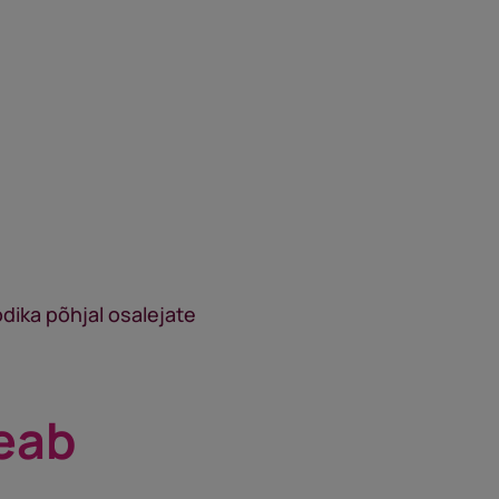
ika põhjal osalejate
peab