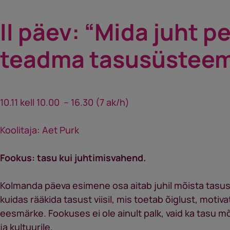
II päev: “Mida juht p
teadma tasusüsteem
10.11 kell 10.00 – 16.30 (7 ak/h)
Koolitaja: Aet Purk
Fookus: tasu kui juhtimisvahend.
Kolmanda päeva esimene osa aitab juhil mõista tasus
kuidas rääkida tasust viisil, mis toetab õiglust, motiv
eesmärke. Fookuses ei ole ainult palk, vaid ka tasu m
ja kultuurile.