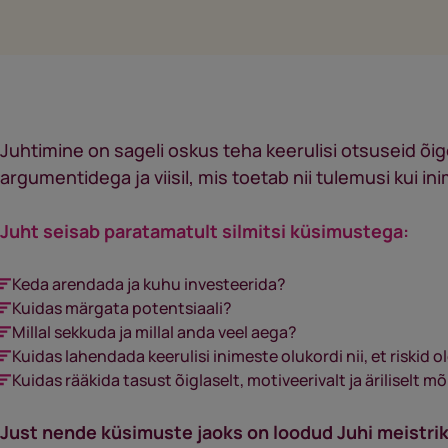
Juhtimine on sageli oskus teha keerulisi otsuseid õige
argumentidega ja viisil, mis toetab nii tulemusi kui ini
Juht seisab p
aratamatult silmitsi küsimustega:
Keda arendada ja kuhu investeerida?
Kuidas märgata potentsiaali?
Millal sekkuda ja millal anda veel aega?
Kuidas lahendada keerulisi inimeste olukordi nii, et riskid
Kuidas rääkida tasust õiglaselt, motiveerivalt ja äriliselt mõ
Just nende küsimuste jaoks on loodud Juhi meistri