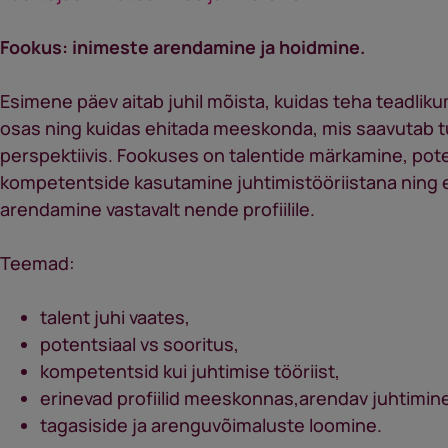
Fookus: inimeste arendamine ja hoidmine.
Esimene päev aitab juhil mõista, kuidas teha teadlik
osas ning kuidas ehitada meeskonda, mis saavutab 
perspektiivis. Fookuses on talentide märkamine, pote
kompetentside kasutamine juhtimistööriistana ning 
arendamine vastavalt nende profiilile.
Teemad:
talent juhi vaates,
potentsiaal vs sooritus,
kompetentsid kui juhtimise tööriist,
erinevad profiilid meeskonnas,arendav juhtimin
tagasiside ja arenguvõimaluste loomine.