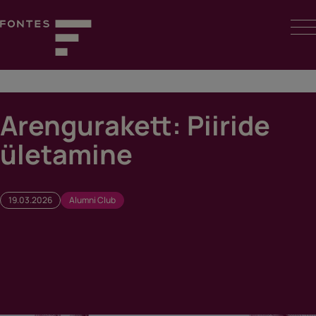
Skip
to
content
Fontes
Arengurakett: Piiride
ületamine
19.03.2026
Alumni Club