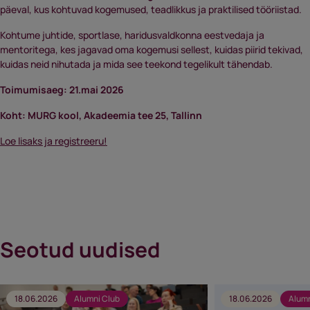
päeval, kus kohtuvad kogemused, teadlikkus ja praktilised tööriistad.
Kohtume juhtide, sportlase, haridusvaldkonna eestvedaja ja
mentoritega, kes jagavad oma kogemusi sellest, kuidas piirid tekivad,
kuidas neid nihutada ja mida see teekond tegelikult tähendab.
Toimumisaeg: 21.mai 2026
Koht: MURG kool, Akadeemia tee 25, Tallinn
Loe lisaks ja registreeru!
Seotud uudised
18.06.2026
Alumni Club
18.06.2026
Alumn