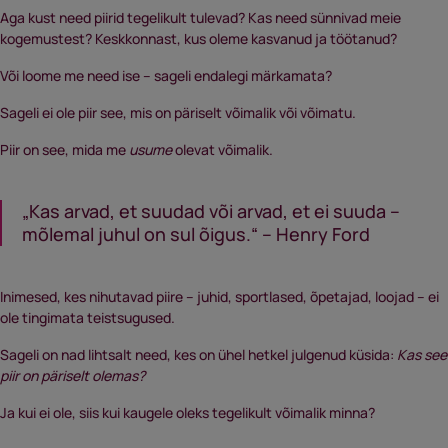
Aga kust need piirid tegelikult tulevad? Kas need sünnivad meie
kogemustest? Keskkonnast, kus oleme kasvanud ja töötanud?
Või loome me need ise – sageli endalegi märkamata?
Sageli ei ole piir see, mis on päriselt võimalik või võimatu.
Piir on see, mida me
usume
olevat võimalik.
„Kas arvad, et suudad või arvad, et ei suuda –
mõlemal juhul on sul õigus.“ – Henry Ford
Inimesed, kes nihutavad piire – juhid, sportlased, õpetajad, loojad – ei
ole tingimata teistsugused.
Sageli on nad lihtsalt need, kes on ühel hetkel julgenud küsida:
Kas see
piir on päriselt olemas?
Ja kui ei ole, siis kui kaugele oleks tegelikult võimalik minna?