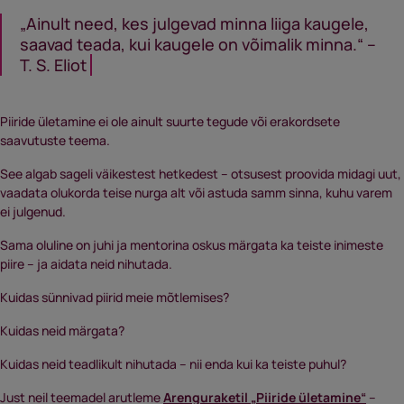
„Ainult need, kes julgevad minna liiga kaugele,
saavad teada, kui kaugele on võimalik minna.“ –
T. S. Eliot
Piiride ületamine ei ole ainult suurte tegude või erakordsete
saavutuste teema.
See algab sageli väikestest hetkedest – otsusest proovida midagi uut,
vaadata olukorda teise nurga alt või astuda samm sinna, kuhu varem
ei julgenud.
Sama oluline on juhi ja mentorina oskus märgata ka teiste inimeste
piire – ja aidata neid nihutada.
Kuidas sünnivad piirid meie mõtlemises?
Kuidas neid märgata?
Kuidas neid teadlikult nihutada – nii enda kui ka teiste puhul?
Just neil teemadel arutleme
Arenguraketil „Piiride ületamine“
–