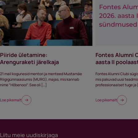
Piiride ületamine:
Fontes Alumni 
Arenguraketi järelkaja
aasta II poola
21 mail kogunesid mentori ja menteed Mustamäe
Fontes Alumni Clubi sügi
Riigigümnaasiumis (MURG), majas, mis kannab
mis pakuvad uusi teadmisi,
nime “Hõbenool”. See oli […]
professionaalset tuge ja 
Loe pikemalt
Loe pikemalt
Liitu meie uudiskirjaga