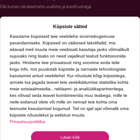
Ole kursis värskeimate uudiste ja koolitustega
Meiliaadress
Küpsiste sätted
*
Kasutame küpsiseid teie veebilehe sirvimiskogemuse
parandamiseks. Küpsised on väikesed tekstifailid, mis
aitavad meil muuta meie veebisaiti kasutaja jaoks võimalikult
Päringut saates nõustud meie
privaatsuspoliitikaga
sujuvaks ning lisaks on need vajalikud teatud funktsioonide
jaoks. Hindame teie privaatsust ning soovime anda teile
kogu info, mis puudutab küpsiste ja sarnaste tehnoloogiate
Oleme talentide leidmise ja arendamise ning inimkapitali uurimise ettevõte.
Aitame kasvada sinul ja sinu organisatsioonil. Meid huvitab, kuidas läheb sinu
kasutamist antud veebilehel. Kui nõustute kõigi küpsistega,
inimestel ja mis seisus on sinu organisatsioon.
annate loa jagada teavet teie veebikäitumise statistika kohta
meie sotsiaalmeedia-, reklaami- ja analüütikapartneritega,
kes võivad seda teavet kombineerida muu teabega, mille te
Fontes PMP OÜ
neile esitanud olete või mille on nemad teie kohta oma
+372 6 277 077
teenuste kasutamisel kogunud. Teil on igal ajal võimalik oma
info@fontes.ee
küpsiste nõusolekut ja eelistusi muuta.
Privaatsuspoliitika
Sepapaja 6
11415 Tallinn
ESTONIA
Luban kõik