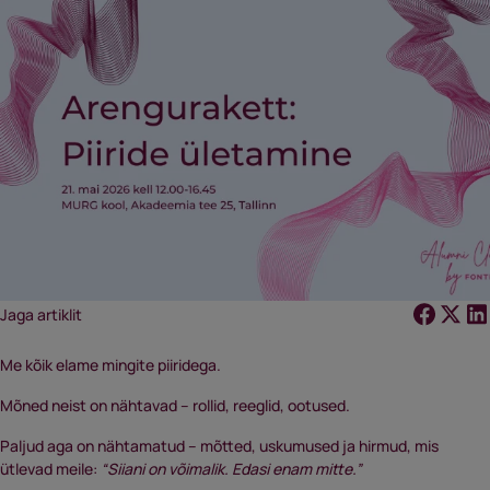
Jaga artiklit
Me kõik elame mingite piiridega.
Mõned neist on nähtavad – rollid, reeglid, ootused.
Paljud aga on nähtamatud – mõtted, uskumused ja hirmud, mis
ütlevad meile:
“Siiani on võimalik. Edasi enam mitte.”