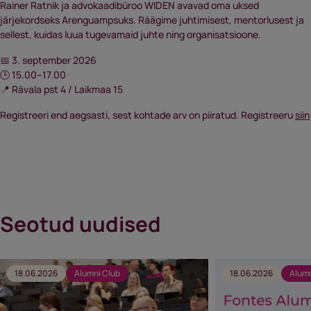
Rainer Ratnik ja advokaadibüroo WIDEN avavad oma uksed
järjekordseks Arenguampsuks. Räägime juhtimisest, mentorlusest ja
sellest, kuidas luua tugevamaid juhte ning organisatsioone.
📅
3. september 2026
🕒
15.00–17.00
📍
Rävala pst 4 / Laikmaa 15
Registreeri end aegsasti, sest kohtade arv on piiratud. Registreeru
siin
Seotud uudised
18.06.2026
Alumni Club
18.06.2026
Alumn