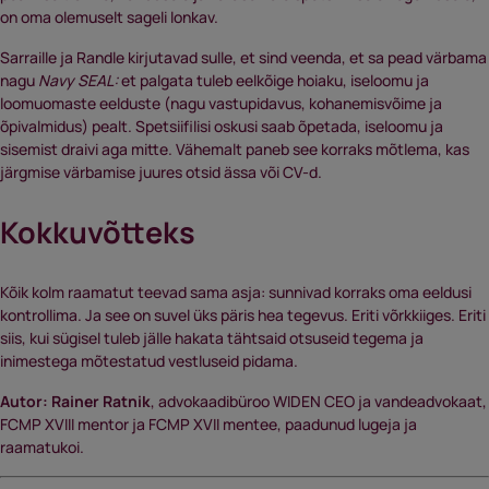
on oma olemuselt sageli lonkav.
Sarraille ja Randle kirjutavad sulle, et sind veenda, et sa pead värbama
nagu
Navy SEAL:
et palgata tuleb eelkõige hoiaku, iseloomu ja
loomuomaste eelduste (nagu vastupidavus, kohanemisvõime ja
õpivalmidus) pealt. Spetsiifilisi oskusi saab õpetada, iseloomu ja
sisemist draivi aga mitte. Vähemalt paneb see korraks mõtlema, kas
järgmise värbamise juures otsid ässa või CV-d.
Kokkuvõtteks
Kõik kolm raamatut teevad sama asja: sunnivad korraks oma eeldusi
kontrollima. Ja see on suvel üks päris hea tegevus. Eriti võrkkiiges. Eriti
siis, kui sügisel tuleb jälle hakata tähtsaid otsuseid tegema ja
inimestega mõtestatud vestluseid pidama.
Autor: Rainer Ratnik
, advokaadibüroo WIDEN CEO ja vandeadvokaat,
FCMP XVIII mentor ja FCMP XVII mentee, paadunud lugeja ja
raamatukoi.