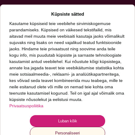
Meiliaadress
Küpsiste sätted
*
Kasutame küpsiseid teie veebilehe sirvimiskogemuse
parandamiseks. Küpsised on väikesed tekstifailid, mis
aitavad meil muuta meie veebisaiti kasutaja jaoks võimalikult
Päringut saates nõustud meie
privaatsuspoliitikaga
sujuvaks ning lisaks on need vajalikud teatud funktsioonide
jaoks. Hindame teie privaatsust ning soovime anda teile
kogu info, mis puudutab küpsiste ja sarnaste tehnoloogiate
Oleme talentide leidmise ja arendamise ning inimkapitali uurimise ettevõte.
Aitame kasvada sinul ja sinu organisatsioonil. Meid huvitab, kuidas läheb sinu
kasutamist antud veebilehel. Kui nõustute kõigi küpsistega,
inimestel ja mis seisus on sinu organisatsioon.
annate loa jagada teavet teie veebikäitumise statistika kohta
meie sotsiaalmeedia-, reklaami- ja analüütikapartneritega,
kes võivad seda teavet kombineerida muu teabega, mille te
Fontes PMP OÜ
neile esitanud olete või mille on nemad teie kohta oma
+372 6 277 077
teenuste kasutamisel kogunud. Teil on igal ajal võimalik oma
info@fontes.ee
küpsiste nõusolekut ja eelistusi muuta.
Privaatsuspoliitika
Sepapaja 6
11415 Tallinn
ESTONIA
Luban kõik
Personaliseeri