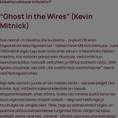
küberturvalisuse initsiatiiv?
“Ghost in the Wires” (Kevin
Mitnick)
See raamat on maailma ühe kuulsaima – ja pikalt FBI enim
tagaotsitute seas figureerinud – häkkeri Kevin Mitnicki memuaar. Juba
1980ndatel algav lugu avab tema enda sõnul n-ö heatahtliku häkkeri
maailma, kus motiiviks polnud soov rikastuda, vaid inimlik huvi,
saavutusvajadus, nooruslik vastuhakk ja võitlus süsteemi vastu. Jääb
igaühe otsustada, kas tiitlli „the world’s most wanted hacker” teenib
vaid heategusid tehes.
Aga selle raamatu juures on üks meeldiv konks – see pole pelgalt hea
krimka. Ajal, mil Eestis küberintsidentide arv kasvab
eksponentsiaalselt, aitab mõista, kuidas üks inimene suutis terve rea
suuri organisatsioone ninapidi vedada – isegi vaid telefoniga ja
muuhulgas ise vanglas olles. Täna, nagu ka aastakümneid tagasi, on
peamine põhjus süsteemidesse tungimisel lihtne: nõrgim lüli kipub
endliselt olema vana hea „inimene“. Mitnick saavutas oma eesmärgid