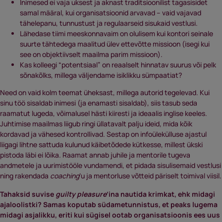
Inimesed ei vaja uksest ja aknast traditsioonilist tagasisidet
samal määral, kui organisatsioonid arvavad – vaid vajavad
tähelepanu, tunnustust ja regulaarseid sisukaid vestlusi.
Lähedase tiimi meeskonnavaim on olulisem kui kontori seinale
suurte tähtedega maalitud ülev ettevõtte missioon (isegi kui
see on objektiivselt maailma parim missioon).
Kas kolleegi “potentsiaal” on reaalselt hinnatav suurus või pelk
sõnakõlks, millega väljendame isiklikku sümpaatiat?
Need on vaid kolm teemat üheksast, millega autorid tegelevad. Kui
sinu töö sisaldab inimesi (ja enamasti sisaldab), siis tasub seda
raamatut lugeda, võimalusel hästi kiiresti ja ideaalis inglise keeles.
Juhtimise maailmas liigub ringi üllatavalt palju ideid, mida kõik
kordavad ja vähesed kontrollivad. Sestap on infoülekülluse ajastul
liigagi lihtne sattuda kulunud käibetõdede kütkesse, millest ükski
pistoda läbi ei lõika. Raamat annab juhile ja mentorile tugeva
andmetele ja uurimistööle vundamendi, et pidada sisulisemaid vestlusi
ning rakendada
coaching
‘u ja mentorluse võtteid päriselt toimival viisil.
Tahaksid suvise
guilty pleasure
’ina nautida krimkat, ehk midagi
ajaloolistki? Samas koputab südametunnistus, et peaks lugema
midagi asjalikku, eriti kui sügisel ootab organisatsioonis ees uus