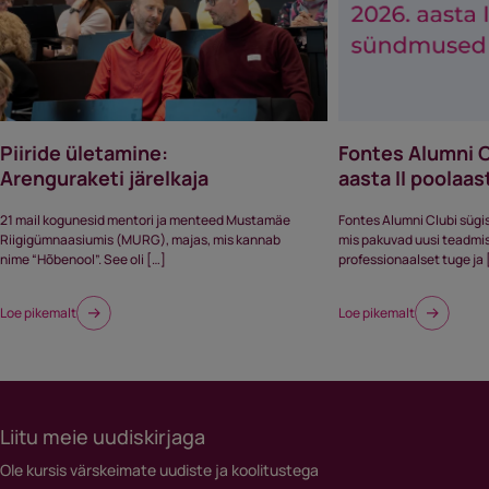
Piiride ületamine:
Fontes Alumni 
Arenguraketi järelkaja
aasta II poola
21 mail kogunesid mentori ja menteed Mustamäe
Fontes Alumni Clubi sügi
Riigigümnaasiumis (MURG), majas, mis kannab
mis pakuvad uusi teadmisi,
nime “Hõbenool”. See oli […]
professionaalset tuge ja 
Loe pikemalt
Loe pikemalt
Liitu meie uudiskirjaga
Ole kursis värskeimate uudiste ja koolitustega