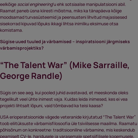
eelkõige
social engineering
‘u ehk sotsiaalse manipulatsiooni abil.
Raamat paneb üsna kiiresti mõistma, miks ka tänapäeva kõige
moodsamad turvasüsteemid ja peensusteni lihvitud majasisesed
sisekorrad kipuvad lõpuks ikkagi lihtsa inimliku eksimuse otsa
komistama.
Sügise uued tuuled ja värbamised – inspiratsiooni järgmiseks
värbamisprojektiks?
“The Talent War” (Mike Sarraille,
George Randle)
Sügis on see aeg, kui pooled juhid avastavad, et meeskonda oleks
tegelikult veel ühte inimest vaja. Kuidas leida inimesed, kes ei vea
projekti lihtsalt lõpuni, vaid tõmbavad ka teisi kaasa?
USA erioperatsioonide vägede veteranide kirjutatud “The Talent War”
toob eliitüksuste värbamisfilosoofia üle tsiviilsesse maailma. Raamatu
põhisõnum on konkreetne: traditsiooniline värbamine, mis keskendub
peamiselt CV-le, haridusele ja varasemale spetsiifilisele kogemusele,