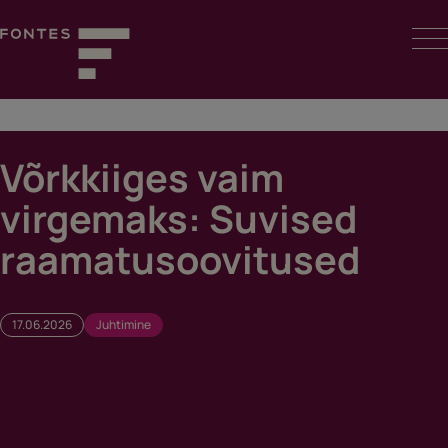
Skip
to
content
Fontes
Võrkkiiges vaim
virgemaks: Suvised
raamatusoovitused
17.06.2026
Juhtimine