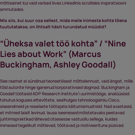
mõtteainet kui vaid varbad liivas LinkedInis scrollides inspiratsiooni
ammutades.
Mis siis, kui suur osa sellest, mida meile inimeste kohta tõena
tuututatakse, on lihtsalt hästi turundatud müüdid?
“Üheksa valet töö kohta” / “Nine
Lies about Work” (Marcus
Buckingham, Ashley Goodall)
See raamat ei sündinud teoreetilisest mõttelennust, vaid ängist, mille
tõid autorite hinge iganenud korporatiivsed dogmad. Buckingham ja
Goodall töötasid ADP Research Institute’i uurimistööga, analüüsisid
tohutus koguses ettevõtete, sealhulgas tehnoloogiahiiu Cisco,
siseandmeid ja reaalsete töötajate käitumismustreid. Nad avastasid,
et mitmed laialt levinud, lausa iseenesestmõistetavaks peetavad
juhtimispraktikad lähevad otsesesse vastuollu sellega, kuidas
inimesed tegelikult mõtlevad, töötavad ja motiveerituna püsivad.