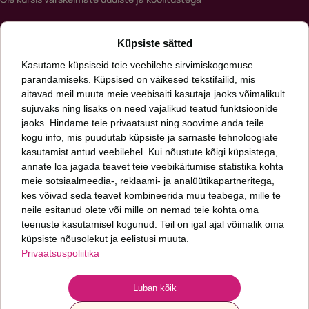
Meiliaadress
Küpsiste sätted
*
Kasutame küpsiseid teie veebilehe sirvimiskogemuse
parandamiseks. Küpsised on väikesed tekstifailid, mis
aitavad meil muuta meie veebisaiti kasutaja jaoks võimalikult
Päringut saates nõustud meie
privaatsuspoliitikaga
sujuvaks ning lisaks on need vajalikud teatud funktsioonide
jaoks. Hindame teie privaatsust ning soovime anda teile
kogu info, mis puudutab küpsiste ja sarnaste tehnoloogiate
Oleme talentide leidmise ja arendamise ning inimkapitali uurimise ettevõte.
Aitame kasvada sinul ja sinu organisatsioonil. Meid huvitab, kuidas läheb sinu
kasutamist antud veebilehel. Kui nõustute kõigi küpsistega,
inimestel ja mis seisus on sinu organisatsioon.
annate loa jagada teavet teie veebikäitumise statistika kohta
meie sotsiaalmeedia-, reklaami- ja analüütikapartneritega,
kes võivad seda teavet kombineerida muu teabega, mille te
Fontes PMP OÜ
neile esitanud olete või mille on nemad teie kohta oma
+372 6 277 077
teenuste kasutamisel kogunud. Teil on igal ajal võimalik oma
info@fontes.ee
küpsiste nõusolekut ja eelistusi muuta.
Privaatsuspoliitika
Sepapaja 6
11415 Tallinn
ESTONIA
Luban kõik