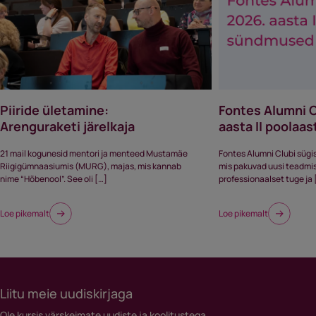
Piiride ületamine:
Fontes Alumni 
Arenguraketi järelkaja
aasta II poola
21 mail kogunesid mentori ja menteed Mustamäe
Fontes Alumni Clubi sügi
Riigigümnaasiumis (MURG), majas, mis kannab
mis pakuvad uusi teadmisi,
nime “Hõbenool”. See oli […]
professionaalset tuge ja 
Loe pikemalt
Loe pikemalt
Liitu meie uudiskirjaga
Ole kursis värskeimate uudiste ja koolitustega