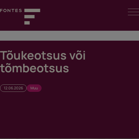
Skip
to
content
Fontes
Tõukeotsus või
tõmbeotsus
12.06.2026
Muu