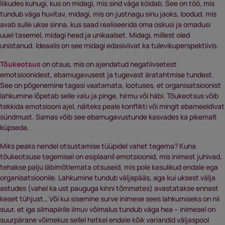
liikudes kuhugi, kus on midagi, mis sind väga köidab. See on töö, mis
tundub väga huvitav, midagi, mis on justnagu sinu jaoks, loodud, mis
avab sulle ukse sinna, kus saad realiseerida oma oskusi ja omadusi
uuel tasemel, midagi head ja unikaalset. Midagi, millest oled
unistanud. Ideaalis on see midagi edasiviivat ka tulevikuperspektiivis.
Tõukeotsus
on otsus, mis on ajendatud negatiivsetest
emotsioonidest, ebamugavusest ja tugevast äratahtmise tundest.
See on põgenemine tagasi vaatamata, lootuses, et organisatsioonist
lahkumine lõpetab selle valu ja pinge, hirmu või häbi. Tõukeotsus võib
tekkida emotsiooni ajel, näiteks peale konflikti või mingit ebameeldivat
sündmust. Samas võib see ebamugavustunde kasvades ka pikemalt
küpseda.
Miks peaks nendel otsustamise tüüpidel vahet tegema? Kuna
tõukeotsuse tegemisel on esiplaanil emotsioonid, mis inimest juhivad,
tehakse palju läbimõtlemata otsuseid, mis pole kasulikud endale ega
organisatsioonile. Lahkumine tundub väljapääs, aga kui uksest välja
astudes (vahel ka ust pauguga kinni tõmmates) avastatakse ennast
keset tühjust… Või kui sisemine surve inimese sees lahkumiseks on nii
suur, et iga silmapiirile ilmuv võimalus tundub väga hea – inimesel on
suurpärane võimekus sellel hetkel endale kõik variandid väljaspool