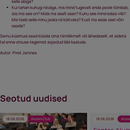
kelle abiga?
Kui tahan kuhugi niiväga, mis mind tugevalt enda poole tõmbab,
siis mis see on? Mida ma sealt saan? Kuhu see mind edasi viib?
Mis teeb selle minu jaoks nii köitvaks? Kust ma seda veel võin
saada?
Samu küsimusi saad küsida oma tiimiliikmelt või lähedaselt, et aidata
tal enne otsuse tegemist asjaolud läbi kaaluda.
Autor: Piret Jamnes
Seotud uudised
18.06.2026
Alumni Club
18.06.2026
Alumn