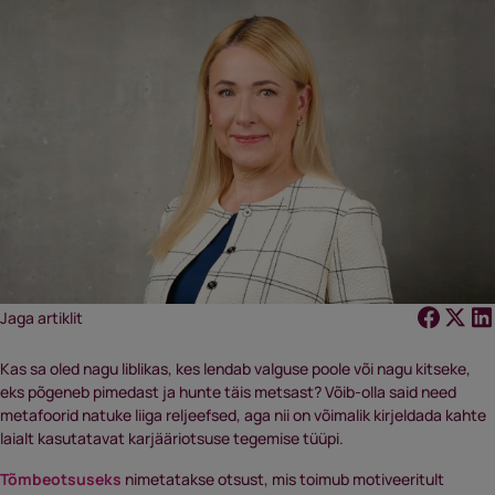
Jaga artiklit
Kas sa oled nagu liblikas, kes lendab valguse poole või nagu kitseke,
eks põgeneb pimedast ja hunte täis metsast? Võib-olla said need
metafoorid natuke liiga reljeefsed, aga nii on võimalik kirjeldada kahte
laialt kasutatavat karjääriotsuse tegemise tüüpi.
Tõmbeotsuseks
nimetatakse otsust, mis toimub motiveeritult