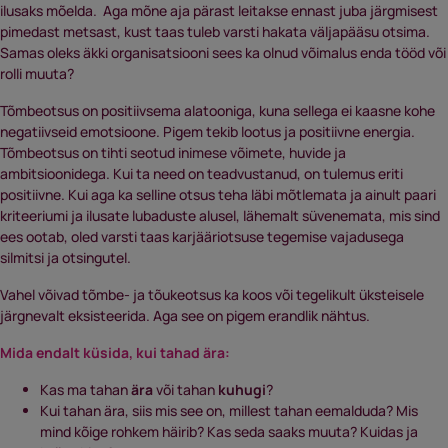
ilusaks mõelda. Aga mõne aja pärast leitakse ennast juba järgmisest
pimedast metsast, kust taas tuleb varsti hakata väljapääsu otsima.
Samas oleks äkki organisatsiooni sees ka olnud võimalus enda tööd või
rolli muuta?
Tõmbeotsus on positiivsema alatooniga, kuna sellega ei kaasne kohe
negatiivseid emotsioone. Pigem tekib lootus ja positiivne energia.
Tõmbeotsus on tihti seotud inimese võimete, huvide ja
ambitsioonidega. Kui ta need on teadvustanud, on tulemus eriti
positiivne. Kui aga ka selline otsus teha läbi mõtlemata ja ainult paari
kriteeriumi ja ilusate lubaduste alusel, lähemalt süvenemata, mis sind
ees ootab, oled varsti taas karjääriotsuse tegemise vajadusega
silmitsi ja otsingutel.
Vahel võivad tõmbe- ja tõukeotsus ka koos või tegelikult üksteisele
järgnevalt eksisteerida. Aga see on pigem erandlik nähtus.
Mida endalt küsida, kui tahad ära:
Kas ma tahan
ära
või tahan
kuhugi
?
Kui tahan ära, siis mis see on, millest tahan eemalduda? Mis
mind kõige rohkem häirib? Kas seda saaks muuta? Kuidas ja