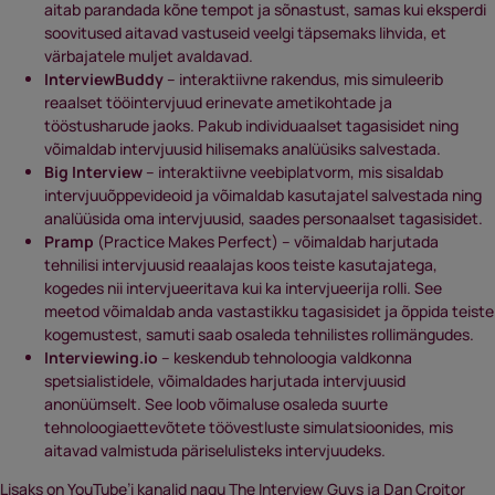
aitab parandada kõne tempot ja sõnastust, samas kui eksperdi
soovitused aitavad vastuseid veelgi täpsemaks lihvida, et
värbajatele muljet avaldavad.
InterviewBuddy
– interaktiivne rakendus, mis simuleerib
reaalset tööintervjuud erinevate ametikohtade ja
tööstusharude jaoks. Pakub individuaalset tagasisidet ning
võimaldab intervjuusid hilisemaks analüüsiks salvestada.
Big Interview
– interaktiivne veebiplatvorm, mis sisaldab
intervjuuõppevideoid ja võimaldab kasutajatel salvestada ning
analüüsida oma intervjuusid, saades personaalset tagasisidet.
Pramp
(Practice Makes Perfect) – võimaldab harjutada
tehnilisi intervjuusid reaalajas koos teiste kasutajatega,
kogedes nii intervjueeritava kui ka intervjueerija rolli. See
meetod võimaldab anda vastastikku tagasisidet ja õppida teiste
kogemustest, samuti saab osaleda tehnilistes rollimängudes.
Interviewing.io
– keskendub tehnoloogia valdkonna
spetsialistidele, võimaldades harjutada intervjuusid
anonüümselt. See loob võimaluse osaleda suurte
tehnoloogiaettevõtete töövestluste simulatsioonides, mis
aitavad valmistuda päriselulisteks intervjuudeks.
Lisaks on YouTube’i kanalid nagu The Interview Guys ja Dan Croitor