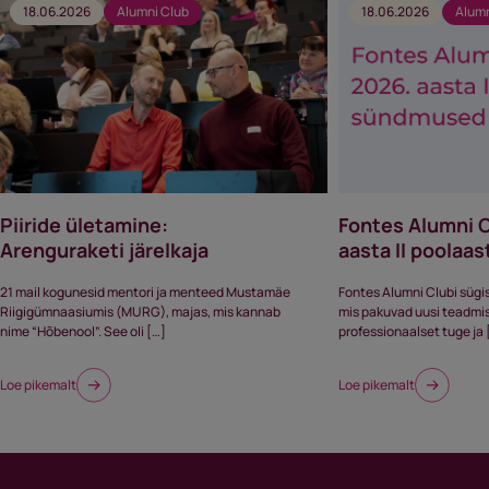
18.06.2026
Alumni Club
18.06.2026
Alumn
Piiride ületamine:
Fontes Alumni 
Arenguraketi järelkaja
aasta II poola
21 mail kogunesid mentori ja menteed Mustamäe
Fontes Alumni Clubi sügi
Riigigümnaasiumis (MURG), majas, mis kannab
mis pakuvad uusi teadmisi,
nime “Hõbenool”. See oli […]
professionaalset tuge ja 
Loe pikemalt
Loe pikemalt