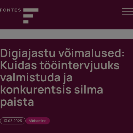
Skip
to
content
Fontes
Digiajastu võimalused:
Kuidas tööintervjuuks
valmistuda ja
konkurentsis silma
paista
13.03.2025
Värbamine