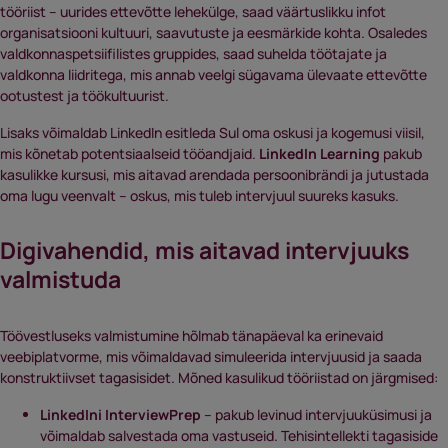
tööriist – uurides ettevõtte lehekülge, saad väärtuslikku infot
organisatsiooni kultuuri, saavutuste ja eesmärkide kohta. Osaledes
valdkonnaspetsiifilistes gruppides, saad suhelda töötajate ja
valdkonna liidritega, mis annab veelgi sügavama ülevaate ettevõtte
ootustest ja töökultuurist.
Lisaks võimaldab LinkedIn esitleda Sul oma oskusi ja kogemusi viisil,
mis kõnetab potentsiaalseid tööandjaid.
LinkedIn Learning
pakub
kasulikke kursusi, mis aitavad arendada persoonibrändi ja jutustada
oma lugu veenvalt – oskus, mis tuleb intervjuul suureks kasuks.
Digivahendid, mis aitavad intervjuuks
valmistuda
Töövestluseks valmistumine hõlmab tänapäeval ka erinevaid
veebiplatvorme, mis võimaldavad simuleerida intervjuusid ja saada
konstruktiivset tagasisidet. Mõned kasulikud tööriistad on järgmised:
LinkedIni
InterviewPrep
– pakub levinud intervjuuküsimusi ja
võimaldab salvestada oma vastuseid. Tehisintellekti tagasiside