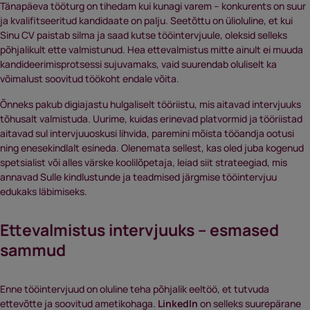
Tänapäeva tööturg on tihedam kui kunagi varem – konkurents on suur
ja kvalifitseeritud kandidaate on palju. Seetõttu on ülioluline, et kui
Sinu CV paistab silma ja saad kutse tööintervjuule, oleksid selleks
põhjalikult ette valmistunud. Hea ettevalmistus mitte ainult ei muuda
kandideerimisprotsessi sujuvamaks, vaid suurendab oluliselt ka
võimalust soovitud töökoht endale võita.
Õnneks pakub digiajastu hulgaliselt tööriistu, mis aitavad intervjuuks
tõhusalt valmistuda. Uurime, kuidas erinevad platvormid ja tööriistad
aitavad sul intervjuuoskusi lihvida, paremini mõista tööandja ootusi
ning enesekindlalt esineda. Olenemata sellest, kas oled juba kogenud
spetsialist või alles värske koolilõpetaja, leiad siit strateegiad, mis
annavad Sulle kindlustunde ja teadmised järgmise tööintervjuu
edukaks läbimiseks.
Ettevalmistus intervjuuks – esmased
sammud
Enne tööintervjuud on oluline teha põhjalik eeltöö, et tutvuda
ettevõtte ja soovitud ametikohaga.
LinkedIn
on selleks suurepärane