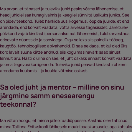
Ma arvan, et tänased ja tuleviku juhid peaks võtma lähenemise, et
head juhid ei saa kunagi valmis ja keegi ei sünni täiuslikuks juhiks. See
on pidev teekond. Tuleb hankida uusi kogemusi, õppida juurde, et end
arendada, end kõrvalt vaadata, võtta arvesse tagasisidet. Järeltulev
põlvkond vajab kindlasti personaalsemat lähenemist, tuleb arvestada
erinevate nüansside ja soovidega. Olgu selleks siis paindlik tööaeg,
kaugtöö, tehnoloogilised abivahendid. Ei saa eeldada, et kui oled üks
kord lavalt suuna kätte andnud, siis kogu masinavärk saab sinust
lennult aru. Hästi oluline on see, et juht oskaks ennast kõrvalt vaadata
ja oma tegevusi korrigeerida. Tuleviku juhid peavad kindlasti rohkem
arendama kuulamis – ja kuulda võtmise oskust.
Sa oled juht ja mentor – milline on sinu
järgmine samm enesearengu
teekonnal?
Ma võtan hoogu, et minna jälle kraadiõppesse. Aastaid olen tahtnud
minna Tallinna Ehituskooli lühikesele maalri baaskursusele, aga kahjuks