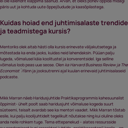
ei ole kalendrit klappima saanud. Arvan, et oleks põnev õppida midagi
päris uut ja kohtuda uute õppejõudude ja kaasõpilastega.
Kuidas hoiad end juhtimisalaste trendide
ja teadmistega kursis?
Mentoriks olek aitab hästi olla kursis erinevate väljakutsetega ja
mõtestada ka enda jaoks, kuidas neid lahendaksin. Püüan palju
lugeda, võimalusel käia koolitustel ja konverentsidel. Iga selline
võimalus loob peas uue seose. Olen
ka Harvard Business Review ja The
Economist`i
fänn ja jooksutrenni ajal kuulan erinevaid juhtimisalaseid
podcaste.
Mikk Marran näeb Haridusjuhtide Praktikaprogrammis kahesuunalist
õppimist- ühelt poolt saab haridusjuht võimaluse kogeda suurt
süsteemi, teisalt avardab see ka mentori vaadet. Mikk Marran tõstab
esile, kui palju koolijuhtidelt tegelikult nõutakse ning kui oluline oleks
anda neile rohkem tuge. Tema ettepanekud – alates ressursside
suurendamisest kuni erasektori juhtide „praktikaaastani“ koolis – on