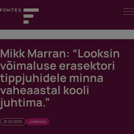
Skip
to
content
Fontes
Mikk Marran: “Looksin
võimaluse erasektori
tippjuhidele minna
vaheaastal kooli
juhtima.”
21.05.2025
Juhtimine