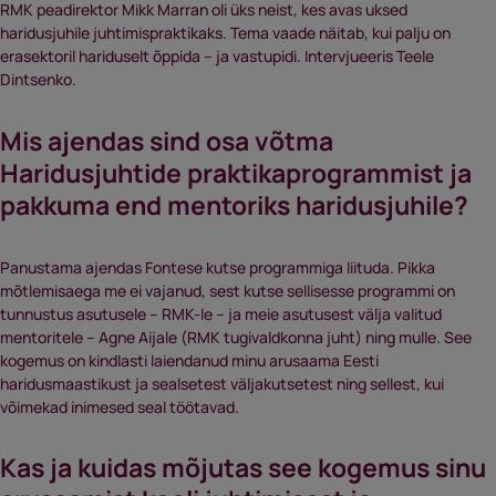
RMK peadirektor Mikk Marran oli üks neist, kes avas uksed
haridusjuhile juhtimispraktikaks. Tema vaade näitab, kui palju on
erasektoril hariduselt õppida – ja vastupidi. Intervjueeris Teele
Dintsenko.
Mis ajendas sind osa võtma
Haridusjuhtide praktikaprogrammist ja
pakkuma end mentoriks haridusjuhile?
Panustama ajendas Fontese kutse programmiga liituda. Pikka
mõtlemisaega me ei vajanud, sest kutse sellisesse programmi on
tunnustus asutusele – RMK-le – ja meie asutusest välja valitud
mentoritele – Agne Aijale (RMK tugivaldkonna juht) ning mulle. See
kogemus on kindlasti laiendanud minu arusaama Eesti
haridusmaastikust ja sealsetest väljakutsetest ning sellest, kui
võimekad inimesed seal töötavad.
Kas ja kuidas mõjutas see kogemus sinu