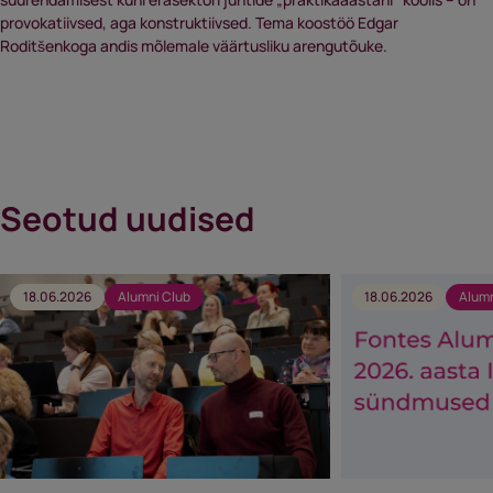
provokatiivsed, aga konstruktiivsed. Tema koostöö Edgar
Roditšenkoga andis mõlemale väärtusliku arengutõuke.
Seotud uudised
18.06.2026
Alumni Club
18.06.2026
Alumn