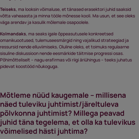
Teiseks
, ma looksin võimaluse, et tänased erasektori juhid saaksid
võtta vaheaasta ja minna tööle mõnesse kooli. Ma usun, et see oleks
väga arendav ja kasulik mõlemale osapoolele.
Kolmandaks
, ma seaks igale õppeasutusele konkreetsed
omanikuootused, tulemuseesmärgid ning vajalikud strateegiad ja
ressursid nende elluviimiseks
.
Oluline oleks, et toimuks regulaarne
sisuline diskussioon nende eesmärkide täitmise progressi osas.
Põhimõtteliselt – nagu erafirmas või riigi äriühingus – teeks juhatus
pidevat koostööd nõukoguga.
Mõtleme nüüd kaugemale – millisena
näed tuleviku juhtimist/järeltuleva
põlvkonna juhtimist? Millega peavad
juhid täna tegelema, et olla ka tulevikus
võimelised hästi juhtima?