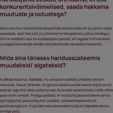
konkurentsivõimelised, saada hakkama
muutuste ja ootustega?
Mina soovitan tänastel haridusjuhtidel ennast pidevalt ka juhina edasi
arendada, sest hea juht ja juhtimine on tänapäeval justkui inimõigus.
Siin on kindlasti vaja ka koolipidajate panust, et tagada motivatsioon
ja selged eesmärgid nendel võtmekohtadel olevatele inimestele.
Mida sina tänases haridussüsteemis
muudaksid/ algataksid?
Kuldkala küsimus.
Esiteks,
ma annaksin koolide juhtidele rohkem
ressurssi. See ei tähenda, et iga kool peaks juurde saama miljon eurot
aastas, aga tihti oleks abiks ka see, kui koolid saaksid lisaks tööle võtta
paar-kolm inimest. Praegu paistab, et koolijuhid peavad olema samal
ajal tippjuhid, personalijuhid, juhiabid, sotsiaalmeediavõlurid,
psühholoogid jne. Kuid kõiki neid ülesandeid koolijuhi õlgadele panna
on liiga palju.