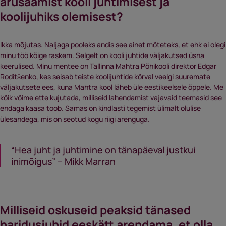
arusaamist kooli juhtimisest ja
koolijuhiks olemisest?
Ikka mõjutas. Naljaga pooleks andis see ainet mõteteks, et ehk ei olegi
minu töö kõige raskem. Selgelt on kooli juhtide väljakutsed üsna
keerulised. Minu mentee on Tallinna Mahtra Põhikooli direktor Edgar
Roditšenko, kes seisab teiste koolijuhtide kõrval veelgi suuremate
väljakutsete ees, kuna Mahtra kool läheb üle eestikeelsele õppele. Me
kõik võime ette kujutada, milliseid lahendamist vajavaid teemasid see
endaga kaasa toob. Samas on kindlasti tegemist ülimalt olulise
ülesandega, mis on seotud kogu riigi arenguga.
“Hea juht ja juhtimine on tänapäeval justkui
inimõigus” – Mikk Marran
Milliseid oskuseid peaksid tänased
haridusjuhid eeskätt arendama, et olla