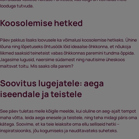
looduga tutvuda.
Koosolemise hetked
Päev pakkus lisaks loovusele ka võimalusi koosolemise hetkeks. Ühine
lõuna ning lõpetuseks õhtusöök lõid ideaalse õhkkonna, et nõukoja
liikmed saaksid teineteist vabas õhkkonnas paremini tundma õppida.
Jagasime lugusid, naersime südamest ning nautisime üheskoos
maitsvat toitu. Mis saaks olla parem?
Soovitus lugejatele: aega
iseendale ja teistele
See päev tuletas meile kõigile meelde, kui oluline on aeg-ajalt tempot
maha võtta, leida aega enesele ja teistele, ning teha midagi päris oma
kätega. Soovime, et ka teie leiaksite oma ellu selliseid hetki –
inspiratsiooniks, jõu kogumiseks ja nauditavateks suheteks.