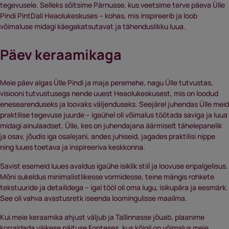
tegevusele. Selleks sõitsime Pärnusse, kus veetsime terve päeva Ülle
Pindi PintDali Heaolukeskuses – kohas, mis inspireerib ja loob
võimaluse midagi käegakatsutavat ja tähenduslikku luua.
Päev keraamikaga
Meie päev algas Ülle Pindi ja maja peremehe, nagu Ülle tutvustas,
visiooni tutvustusega nende uuest Heaolukeskusest, mis on loodud
enesearenduseks ja loovaks väljenduseks. Seejärel juhendas Ülle meid
praktilise tegevuse juurde – igaühel oli võimalus töötada saviga ja luua
midagi ainulaadset. Ülle, kes on juhendajana äärmiselt tähelepanelik
ja osav, jõudis iga osalejani, andes juhiseid, jagades praktilisi nippe
ning luues toetava ja inspireeriva keskkonna.
Savist esemeid luues avaldus igaühe isiklik stiil ja loovuse eripalgelisus.
Mõni sukeldus minimalistlikesse vormidesse, teine mängis rohkete
tekstuuride ja detailidega – igal tööl oli oma lugu, isikupära ja eesmärk.
See oli vahva avastusretk iseenda loomingulisse maailma.
Kui meie keraamika ahjust väljub ja Tallinnasse jõuab, plaanime
korraldada väikese näituse Fonteses, kus kõigil on võimalus meie