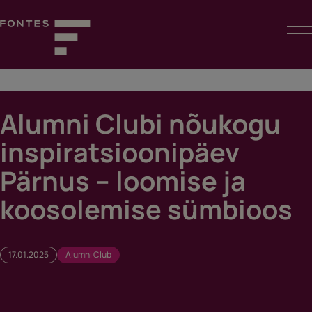
Skip
to
content
Fontes
Alumni Clubi nõukogu
inspiratsioonipäev
Pärnus – loomise ja
koosolemise sümbioos
17.01.2025
Alumni Club