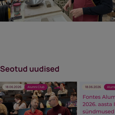
Seotud uudised
18.06.2026
Alumni Club
18.06.2026
Alumn