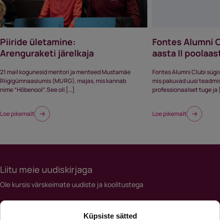
Piiride ületamine:
Fontes Alumni 
Arenguraketi järelkaja
aasta II poola
21 mail kogunesid mentori ja menteed Mustamäe
Fontes Alumni Clubi sügi
Riigigümnaasiumis (MURG), majas, mis kannab
mis pakuvad uusi teadmisi,
nime “Hõbenool”. See oli […]
professionaalset tuge ja 
Loe pikemalt
Loe pikemalt
Liitu meie uudiskirjaga
Ole kursis värskeimate uudiste ja koolitustega
Meiliaadress
Küpsiste sätted