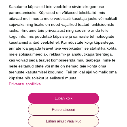
*
Kasutame küpsiseid teie veebilehe sirvimiskogemuse
parandamiseks. Küpsised on väikesed tekstifailid, mis
aitavad meil muuta meie veebisaiti kasutaja jaoks võimalikult
Päringut saates nõustud meie
privaatsuspoliitikaga
sujuvaks ning lisaks on need vajalikud teatud funktsioonide
jaoks. Hindame teie privaatsust ning soovime anda teile
kogu info, mis puudutab küpsiste ja sarnaste tehnoloogiate
Oleme talentide leidmise ja arendamise ning inimkapitali uurimise ettevõte.
Aitame kasvada sinul ja sinu organisatsioonil. Meid huvitab, kuidas läheb sinu
kasutamist antud veebilehel. Kui nõustute kõigi küpsistega,
inimestel ja mis seisus on sinu organisatsioon.
annate loa jagada teavet teie veebikäitumise statistika kohta
meie sotsiaalmeedia-, reklaami- ja analüütikapartneritega,
kes võivad seda teavet kombineerida muu teabega, mille te
Fontes PMP OÜ
neile esitanud olete või mille on nemad teie kohta oma
+372 6 277 077
teenuste kasutamisel kogunud. Teil on igal ajal võimalik oma
info@fontes.ee
küpsiste nõusolekut ja eelistusi muuta.
Privaatsuspoliitika
Sepapaja 6
11415 Tallinn
ESTONIA
Luban kõik
Personaliseeri
© 2024 Fontes. Kõik õigused kaitstud
Privaatsuspoliitika ja AI kasutamine
Luban ainult vajalikud